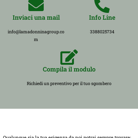
Inviaci una mail
Info Line
info@lamadonninagroup.co
3388025734
m
Compila il modulo
Richiedi un preventivo per il tuo sgombero
Qualunque sia la tua esigenza da noi potrai sempre trovare: