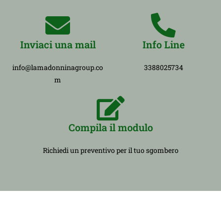
Inviaci una mail
Info Line
info@lamadonninagroup.co
3388025734
m
Compila il modulo
Richiedi un preventivo per il tuo sgombero