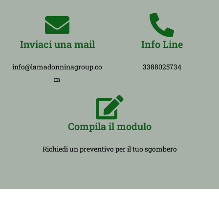
Inviaci una mail
Info Line
info@lamadonninagroup.co
3388025734
m
Compila il modulo
Richiedi un preventivo per il tuo sgombero