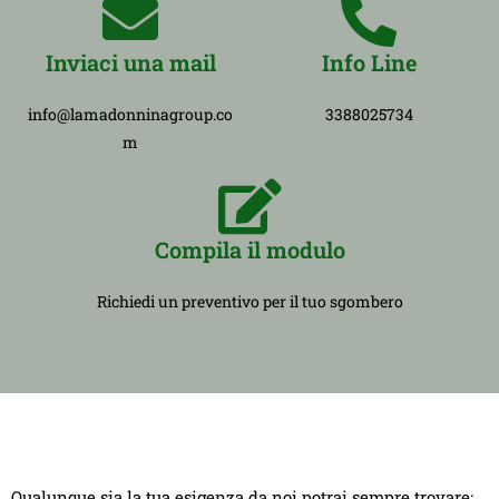
Inviaci una mail
Info Line
info@lamadonninagroup.co
3388025734
m
Compila il modulo
Richiedi un preventivo per il tuo sgombero
Qualunque sia la tua esigenza da noi potrai sempre trovare: