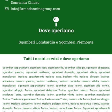
Domenica Chiuso
info@lamadonninagroup.com
Dove operiamo
Sgomberi Lombardia e Sgomberi Piemonte
Tutti i nostri servizi e dove operiamo
Sgomberi appartamenti, sgomberi case, sgomberi ville, sgomberi alloggio, sgomberi abitazione,
sgomberi palazzo, sgomberi residenza, sgomberi domicilio, sgomberi villetta, sgomberi
monolocale. Trasloco appartamenti, trasloco case, trasloco ville, trasloco alloggio, trasloco
abitazione, trasloco palazzo, trasloco residenza, trasloco domicilio, trasloco villetta, trasloco
monolocale. Sgomberi appartamenti Torino, sgomberi case Torino, sgomberi ville Torino,
sgomberi alloggio Torino, sgomberi abitazione Torino, sgomberi palazzo Torino, sgomberi
residenza Torino, sgomberi domicilio Torino, sgomberi villetta Torino, sgomberi monolocale
Torino. Trasloco appartamenti Torino, trasloco case Torino, trasloco ville Torino, trasloco alloggio
Torino, trasloco abitazione Torino, trasloco palazzo Torino, trasloco residenza Torino, trasloco
domicilio Torino, trasloco villetta Torino, trasloco monolocale Torino. Sgomberi appartamenti