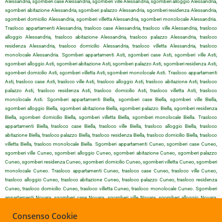
Alessandria, sgomberi case Alessandria, sgomberi ville Alessandria, sgomberi alloggio Alessandria,
sgomberi abitazione Alessandria, sgomberi palazzo Alessandria, sgomberi residenza Alessandria,
sgomberi domicilio Alessandria, sgomberi villetta Alessandria, sgomberi monolocale Alessandria.
Trasloco appartamenti Alessandria, trasloco case Alessandria, trasloco ville Alessandria, trasloco
alloggio Alessandria, trasloco abitazione Alessandria, trasloco palazzo Alessandria, trasloco
residenza Alessandria, trasloco domicilio Alessandria, trasloco villetta Alessandria, trasloco
monolocale Alessandria. Sgomberi appartamenti Asti, sgomberi case Asti, sgomberi ville Asti,
sgomberi alloggio Asti, sgomberi abitazione Asti, sgomberi palazzo Asti, sgomberi residenza Asti,
sgomberi domicilio Asti, sgomberi villetta Asti, sgomberi monolocale Asti. Trasloco appartamenti
Asti, trasloco case Asti, trasloco ville Asti, trasloco alloggio Asti, trasloco abitazione Asti, trasloco
palazzo Asti, trasloco residenza Asti, trasloco domicilio Asti, trasloco villetta Asti, trasloco
monolocale Asti. Sgomberi appartamenti Biella, sgomberi case Biella, sgomberi ville Biella,
sgomberi alloggio Biella, sgomberi abitazione Biella, sgomberi palazzo Biella, sgomberi residenza
Biella, sgomberi domicilio Biella, sgomberi villetta Biella, sgomberi monolocale Biella. Trasloco
appartamenti Biella, trasloco case Biella, trasloco ville Biella, trasloco alloggio Biella, trasloco
abitazione Biella, trasloco palazzo Biella, trasloco residenza Biella, trasloco domicilio Biella, trasloco
villetta Biella, trasloco monolocale Biella. Sgomberi appartamenti Cuneo, sgomberi case Cuneo,
sgomberi ville Cuneo, sgomberi alloggio Cuneo, sgomberi abitazione Cuneo, sgomberi palazzo
Cuneo, sgomberi residenza Cuneo, sgomberi domicilio Cuneo, sgomberi villetta Cuneo, sgomberi
monolocale Cuneo. Trasloco appartamenti Cuneo, trasloco case Cuneo, trasloco ville Cuneo,
trasloco alloggio Cuneo, trasloco abitazione Cuneo, trasloco palazzo Cuneo, trasloco residenza
Cuneo, trasloco domicilio Cuneo, trasloco villetta Cuneo, trasloco monolocale Cuneo. Sgomberi
appartamenti Novara, sgomberi case Novara, sgomberi ville Novara, sgomberi alloggio Novara,
sgomberi abitazione Novara, sgomberi palazzo Novara, sgomberi residenza Novara, sgomberi
Consenso Cookie
domicilio Novara, sgomberi villetta Novara, sgomberi monolocale Novara. Trasloco appartamenti