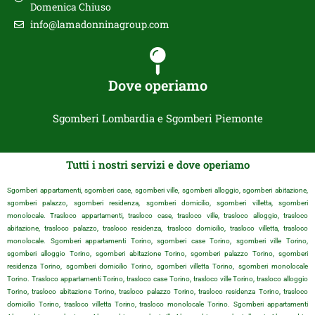
Domenica Chiuso
info@lamadonninagroup.com
Dove operiamo
Sgomberi Lombardia e Sgomberi Piemonte
Tutti i nostri servizi e dove operiamo
Sgomberi appartamenti, sgomberi case, sgomberi ville, sgomberi alloggio, sgomberi abitazione,
sgomberi palazzo, sgomberi residenza, sgomberi domicilio, sgomberi villetta, sgomberi
monolocale. Trasloco appartamenti, trasloco case, trasloco ville, trasloco alloggio, trasloco
abitazione, trasloco palazzo, trasloco residenza, trasloco domicilio, trasloco villetta, trasloco
monolocale. Sgomberi appartamenti Torino, sgomberi case Torino, sgomberi ville Torino,
sgomberi alloggio Torino, sgomberi abitazione Torino, sgomberi palazzo Torino, sgomberi
residenza Torino, sgomberi domicilio Torino, sgomberi villetta Torino, sgomberi monolocale
Torino. Trasloco appartamenti Torino, trasloco case Torino, trasloco ville Torino, trasloco alloggio
Torino, trasloco abitazione Torino, trasloco palazzo Torino, trasloco residenza Torino, trasloco
domicilio Torino, trasloco villetta Torino, trasloco monolocale Torino. Sgomberi appartamenti