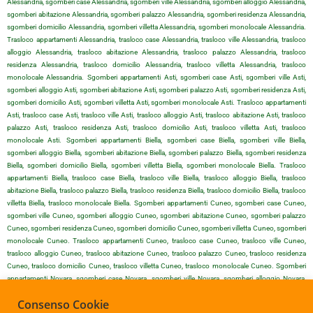
Alessandria, sgomberi case Alessandria, sgomberi ville Alessandria, sgomberi alloggio Alessandria,
sgomberi abitazione Alessandria, sgomberi palazzo Alessandria, sgomberi residenza Alessandria,
sgomberi domicilio Alessandria, sgomberi villetta Alessandria, sgomberi monolocale Alessandria.
Trasloco appartamenti Alessandria, trasloco case Alessandria, trasloco ville Alessandria, trasloco
alloggio Alessandria, trasloco abitazione Alessandria, trasloco palazzo Alessandria, trasloco
residenza Alessandria, trasloco domicilio Alessandria, trasloco villetta Alessandria, trasloco
monolocale Alessandria. Sgomberi appartamenti Asti, sgomberi case Asti, sgomberi ville Asti,
sgomberi alloggio Asti, sgomberi abitazione Asti, sgomberi palazzo Asti, sgomberi residenza Asti,
sgomberi domicilio Asti, sgomberi villetta Asti, sgomberi monolocale Asti. Trasloco appartamenti
Asti, trasloco case Asti, trasloco ville Asti, trasloco alloggio Asti, trasloco abitazione Asti, trasloco
palazzo Asti, trasloco residenza Asti, trasloco domicilio Asti, trasloco villetta Asti, trasloco
monolocale Asti. Sgomberi appartamenti Biella, sgomberi case Biella, sgomberi ville Biella,
sgomberi alloggio Biella, sgomberi abitazione Biella, sgomberi palazzo Biella, sgomberi residenza
Biella, sgomberi domicilio Biella, sgomberi villetta Biella, sgomberi monolocale Biella. Trasloco
appartamenti Biella, trasloco case Biella, trasloco ville Biella, trasloco alloggio Biella, trasloco
abitazione Biella, trasloco palazzo Biella, trasloco residenza Biella, trasloco domicilio Biella, trasloco
villetta Biella, trasloco monolocale Biella. Sgomberi appartamenti Cuneo, sgomberi case Cuneo,
sgomberi ville Cuneo, sgomberi alloggio Cuneo, sgomberi abitazione Cuneo, sgomberi palazzo
Cuneo, sgomberi residenza Cuneo, sgomberi domicilio Cuneo, sgomberi villetta Cuneo, sgomberi
monolocale Cuneo. Trasloco appartamenti Cuneo, trasloco case Cuneo, trasloco ville Cuneo,
trasloco alloggio Cuneo, trasloco abitazione Cuneo, trasloco palazzo Cuneo, trasloco residenza
Cuneo, trasloco domicilio Cuneo, trasloco villetta Cuneo, trasloco monolocale Cuneo. Sgomberi
appartamenti Novara, sgomberi case Novara, sgomberi ville Novara, sgomberi alloggio Novara,
sgomberi abitazione Novara, sgomberi palazzo Novara, sgomberi residenza Novara, sgomberi
Consenso Cookie
domicilio Novara, sgomberi villetta Novara, sgomberi monolocale Novara. Trasloco appartamenti