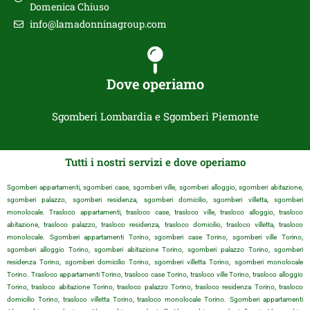
Domenica Chiuso
info@lamadonninagroup.com
Dove operiamo
Sgomberi Lombardia e Sgomberi Piemonte
Tutti i nostri servizi e dove operiamo
Sgomberi appartamenti, sgomberi case, sgomberi ville, sgomberi alloggio, sgomberi abitazione,
sgomberi palazzo, sgomberi residenza, sgomberi domicilio, sgomberi villetta, sgomberi
monolocale. Trasloco appartamenti, trasloco case, trasloco ville, trasloco alloggio, trasloco
abitazione, trasloco palazzo, trasloco residenza, trasloco domicilio, trasloco villetta, trasloco
monolocale. Sgomberi appartamenti Torino, sgomberi case Torino, sgomberi ville Torino,
sgomberi alloggio Torino, sgomberi abitazione Torino, sgomberi palazzo Torino, sgomberi
residenza Torino, sgomberi domicilio Torino, sgomberi villetta Torino, sgomberi monolocale
Torino. Trasloco appartamenti Torino, trasloco case Torino, trasloco ville Torino, trasloco alloggio
Torino, trasloco abitazione Torino, trasloco palazzo Torino, trasloco residenza Torino, trasloco
domicilio Torino, trasloco villetta Torino, trasloco monolocale Torino. Sgomberi appartamenti