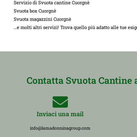
Servizio di Svuota cantine Cuorgnè
Svuota box Cuorgnè
Svuota magazzini Cuorgnè
…e molti altri servizi! Trova quello più adatto alle tue esi
Contatta Svuota Cantine a
Inviaci una mail
info@lamadonninagroup.com