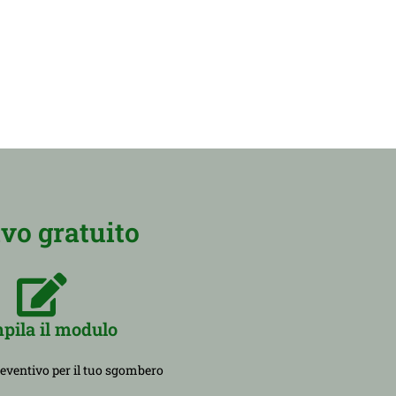
vo gratuito
pila il modulo
reventivo per il tuo sgombero