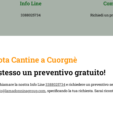
Info Line
Com
3388025734
Richiedi un p
ta Cantine a Cuorgnè
stesso un preventivo gratuito!
chiamare la nostra Info Line
3388025734
e richiedere un preventivo 
fo@lamadonninagroup.com
, specificando la tua richiesta. Sarai rico