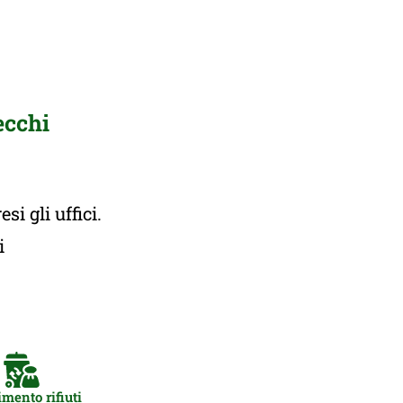
ecchi
i gli uffici.
ti
mento rifiuti