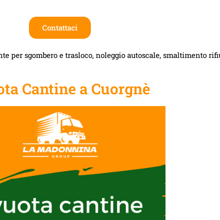
Contattaci
te per sgombero e trasloco, noleggio autoscale, smaltimento rifiut
ta Cantine a Cuorgnè