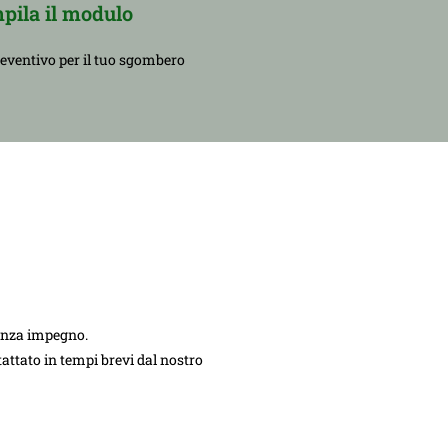
pila il modulo
reventivo per il tuo sgombero
senza impegno.
ntattato in tempi brevi dal nostro