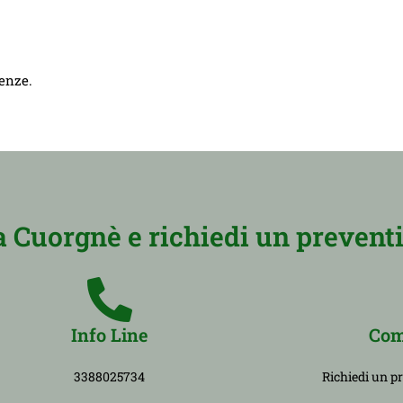
genze.
 Cuorgnè e richiedi un preventi
Info Line
Com
3388025734
Richiedi un p