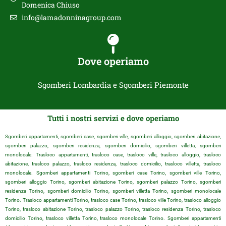
Domenica Chiuso
info@lamadonninagroup.com
Dove operiamo
Sgomberi Lombardia e Sgomberi Piemonte
Tutti i nostri servizi e dove operiamo
Sgomberi appartamenti, sgomberi case, sgomberi ville, sgomberi alloggio, sgomberi abitazione,
sgomberi palazzo, sgomberi residenza, sgomberi domicilio, sgomberi villetta, sgomberi
monolocale. Trasloco appartamenti, trasloco case, trasloco ville, trasloco alloggio, trasloco
abitazione, trasloco palazzo, trasloco residenza, trasloco domicilio, trasloco villetta, trasloco
monolocale. Sgomberi appartamenti Torino, sgomberi case Torino, sgomberi ville Torino,
sgomberi alloggio Torino, sgomberi abitazione Torino, sgomberi palazzo Torino, sgomberi
residenza Torino, sgomberi domicilio Torino, sgomberi villetta Torino, sgomberi monolocale
Torino. Trasloco appartamenti Torino, trasloco case Torino, trasloco ville Torino, trasloco alloggio
Torino, trasloco abitazione Torino, trasloco palazzo Torino, trasloco residenza Torino, trasloco
domicilio Torino, trasloco villetta Torino, trasloco monolocale Torino. Sgomberi appartamenti