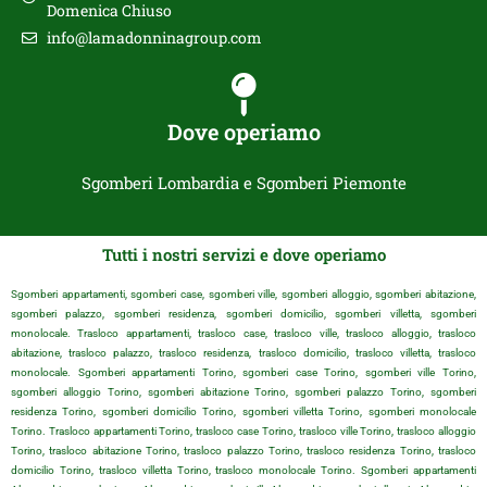
Domenica Chiuso
info@lamadonninagroup.com
Dove operiamo
Sgomberi Lombardia e Sgomberi Piemonte
Tutti i nostri servizi e dove operiamo
Sgomberi appartamenti, sgomberi case, sgomberi ville, sgomberi alloggio, sgomberi abitazione,
sgomberi palazzo, sgomberi residenza, sgomberi domicilio, sgomberi villetta, sgomberi
monolocale. Trasloco appartamenti, trasloco case, trasloco ville, trasloco alloggio, trasloco
abitazione, trasloco palazzo, trasloco residenza, trasloco domicilio, trasloco villetta, trasloco
monolocale. Sgomberi appartamenti Torino, sgomberi case Torino, sgomberi ville Torino,
sgomberi alloggio Torino, sgomberi abitazione Torino, sgomberi palazzo Torino, sgomberi
residenza Torino, sgomberi domicilio Torino, sgomberi villetta Torino, sgomberi monolocale
Torino. Trasloco appartamenti Torino, trasloco case Torino, trasloco ville Torino, trasloco alloggio
Torino, trasloco abitazione Torino, trasloco palazzo Torino, trasloco residenza Torino, trasloco
domicilio Torino, trasloco villetta Torino, trasloco monolocale Torino. Sgomberi appartamenti