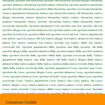
Alessandria, sgomberi case Alessandria, sgomberi ville Alessandria, sgomberi alloggio Alessandria,
sgomberi abitazione Alessandria, sgomberi palazzo Alessandria, sgomberi residenza Alessandria,
sgomberi domicilio Alessandria, sgomberi villetta Alessandria, sgomberi monolocale Alessandria.
Trasloco appartamenti Alessandria, trasloco case Alessandria, trasloco ville Alessandria, trasloco
alloggio Alessandria, trasloco abitazione Alessandria, trasloco palazzo Alessandria, trasloco
residenza Alessandria, trasloco domicilio Alessandria, trasloco villetta Alessandria, trasloco
monolocale Alessandria. Sgomberi appartamenti Asti, sgomberi case Asti, sgomberi ville Asti,
sgomberi alloggio Asti, sgomberi abitazione Asti, sgomberi palazzo Asti, sgomberi residenza Asti,
sgomberi domicilio Asti, sgomberi villetta Asti, sgomberi monolocale Asti. Trasloco appartamenti
Asti, trasloco case Asti, trasloco ville Asti, trasloco alloggio Asti, trasloco abitazione Asti, trasloco
palazzo Asti, trasloco residenza Asti, trasloco domicilio Asti, trasloco villetta Asti, trasloco
monolocale Asti. Sgomberi appartamenti Biella, sgomberi case Biella, sgomberi ville Biella,
sgomberi alloggio Biella, sgomberi abitazione Biella, sgomberi palazzo Biella, sgomberi residenza
Biella, sgomberi domicilio Biella, sgomberi villetta Biella, sgomberi monolocale Biella. Trasloco
appartamenti Biella, trasloco case Biella, trasloco ville Biella, trasloco alloggio Biella, trasloco
abitazione Biella, trasloco palazzo Biella, trasloco residenza Biella, trasloco domicilio Biella, trasloco
villetta Biella, trasloco monolocale Biella. Sgomberi appartamenti Cuneo, sgomberi case Cuneo,
sgomberi ville Cuneo, sgomberi alloggio Cuneo, sgomberi abitazione Cuneo, sgomberi palazzo
Cuneo, sgomberi residenza Cuneo, sgomberi domicilio Cuneo, sgomberi villetta Cuneo, sgomberi
monolocale Cuneo. Trasloco appartamenti Cuneo, trasloco case Cuneo, trasloco ville Cuneo,
trasloco alloggio Cuneo, trasloco abitazione Cuneo, trasloco palazzo Cuneo, trasloco residenza
Cuneo, trasloco domicilio Cuneo, trasloco villetta Cuneo, trasloco monolocale Cuneo. Sgomberi
appartamenti Novara, sgomberi case Novara, sgomberi ville Novara, sgomberi alloggio Novara,
sgomberi abitazione Novara, sgomberi palazzo Novara, sgomberi residenza Novara, sgomberi
Consenso Cookie
domicilio Novara, sgomberi villetta Novara, sgomberi monolocale Novara. Trasloco appartamenti