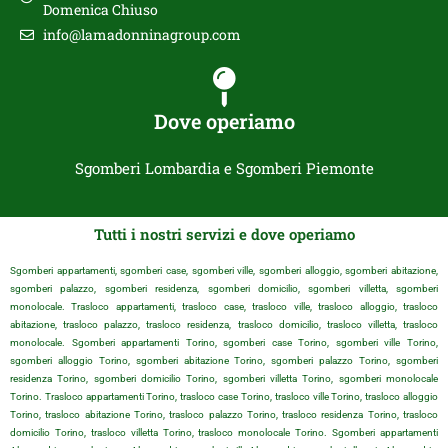
Domenica Chiuso
info@lamadonninagroup.com
Dove operiamo
Sgomberi Lombardia e Sgomberi Piemonte
Tutti i nostri servizi e dove operiamo
Sgomberi appartamenti, sgomberi case, sgomberi ville, sgomberi alloggio, sgomberi abitazione,
sgomberi palazzo, sgomberi residenza, sgomberi domicilio, sgomberi villetta, sgomberi
monolocale. Trasloco appartamenti, trasloco case, trasloco ville, trasloco alloggio, trasloco
abitazione, trasloco palazzo, trasloco residenza, trasloco domicilio, trasloco villetta, trasloco
monolocale. Sgomberi appartamenti Torino, sgomberi case Torino, sgomberi ville Torino,
sgomberi alloggio Torino, sgomberi abitazione Torino, sgomberi palazzo Torino, sgomberi
residenza Torino, sgomberi domicilio Torino, sgomberi villetta Torino, sgomberi monolocale
Torino. Trasloco appartamenti Torino, trasloco case Torino, trasloco ville Torino, trasloco alloggio
Torino, trasloco abitazione Torino, trasloco palazzo Torino, trasloco residenza Torino, trasloco
domicilio Torino, trasloco villetta Torino, trasloco monolocale Torino. Sgomberi appartamenti