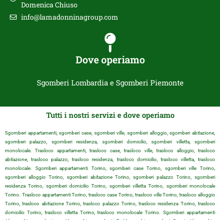
Domenica Chiuso
info@lamadonninagroup.com
Dove operiamo
Sgomberi Lombardia e Sgomberi Piemonte
Tutti i nostri servizi e dove operiamo
Sgomberi appartamenti, sgomberi case, sgomberi ville, sgomberi alloggio, sgomberi abitazione,
sgomberi palazzo, sgomberi residenza, sgomberi domicilio, sgomberi villetta, sgomberi
monolocale. Trasloco appartamenti, trasloco case, trasloco ville, trasloco alloggio, trasloco
abitazione, trasloco palazzo, trasloco residenza, trasloco domicilio, trasloco villetta, trasloco
monolocale. Sgomberi appartamenti Torino, sgomberi case Torino, sgomberi ville Torino,
sgomberi alloggio Torino, sgomberi abitazione Torino, sgomberi palazzo Torino, sgomberi
residenza Torino, sgomberi domicilio Torino, sgomberi villetta Torino, sgomberi monolocale
Torino. Trasloco appartamenti Torino, trasloco case Torino, trasloco ville Torino, trasloco alloggio
Torino, trasloco abitazione Torino, trasloco palazzo Torino, trasloco residenza Torino, trasloco
domicilio Torino, trasloco villetta Torino, trasloco monolocale Torino. Sgomberi appartamenti