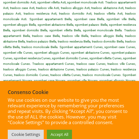
sgomberi domicilio Asti, sgomberi villetta Asti, sgomberi monolocale Asti. Trasloco appartamenti
Asti, trasloco case Asti, trasloco ville Asti, trasloco alloggio Asti, trasloco abitazione Asti, trasloco
palazzo Asti, trasloco residenza Asti, trasloco domicilio Asti, trasloco villetta Asti, trasloco
monolocale Asti. Sgomberi appartamenti Biella, sgomberi case Biella, sgomberi ville Biella,
sgomberi alloggio Biella, sgomberi abitazione Biella, sgomberi palazzo Biella, sgomberi residenza
Biella, sgomberi domicilio Biella, sgomberi villetta Biella, sgomberi monolocale Biella. Trasloco
appartamenti Biella, trasloco case Biella, trasloco ville Biella, trasloco alloggio Biella, trasloco
abitazione Biella, trasloco palazzo Biella, trasloco residenza Biella, trasloco domicilio Biella, trasloco
villetta Biella, trasloco monolocale Biella. Sgomberi appartamenti Cuneo, sgomberi case Cuneo,
sgomberi ville Cuneo, sgomberi alloggio Cuneo, sgomberi abitazione Cuneo, sgomberi palazzo
Cuneo, sgomberi residenza Cuneo, sgomberi domicilio Cuneo, sgomberi villetta Cuneo, sgomberi
monolocale Cuneo. Trasloco appartamenti Cuneo, trasloco case Cuneo, trasloco ville Cuneo,
trasloco alloggio Cuneo, trasloco abitazione Cuneo, trasloco palazzo Cuneo, trasloco residenza
Cuneo, trasloco domicilio Cuneo, trasloco villetta Cuneo, trasloco monolocale Cuneo. Sgomberi
appartamenti Novara, sgomberi case Novara, sgomberi ville Novara, sgomberi alloggio Novara,
sgomberi abitazione Novara, sgomberi palazzo Novara, sgomberi residenza Novara, sgomberi
Consenso Cookie
domicilio Novara, sgomberi villetta Novara, sgomberi monolocale Novara. Trasloco appartamenti
Novara, trasloco case Novara, trasloco ville Novara, trasloco alloggio Novara, trasloco abitazione
We use cookies on our website to give you the most
Novara, trasloco palazzo Novara, trasloco residenza Novara, trasloco domicilio Novara, trasloco
relevant experience by remembering your preferences
villetta Novara, trasloco monolocale Novara. Sgomberi appartamenti Vercelli, sgomberi case Vercelli,
and repeat visits. By clicking “Accept All”, you consent to
sgomberi ville Vercelli, sgomberi alloggio Vercelli, sgomberi abitazione Vercelli, sgomberi palazzo
the use of ALL the cookies. However, you may visit
Vercelli, sgomberi residenza Vercelli, sgomberi domicilio Vercelli, sgomberi villetta Vercelli, sgomberi
"Cookie Settings" to provide a controlled consent.
monolocale Vercelli. Trasloco appartamenti Vercelli, trasloco case Vercelli, trasloco ville Vercelli,
trasloco alloggio Vercelli, trasloco abitazione Vercelli, trasloco palazzo Vercelli, trasloco residenza
Cookie Settings
Accept All
Vercelli, trasloco domicilio Vercelli, trasloco villetta Vercelli, trasloco monolocale Vercelli.