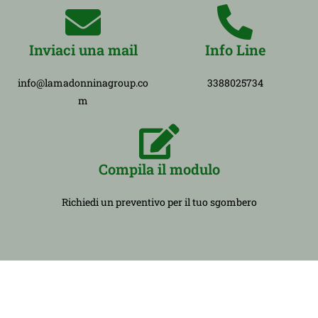
Inviaci una mail
Info Line
info@lamadonninagroup.co
3388025734
m
Compila il modulo
Richiedi un preventivo per il tuo sgombero