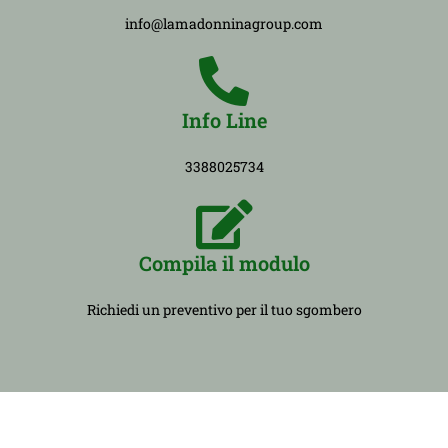
info@lamadonninagroup.com
Info Line
3388025734
Compila il modulo
Richiedi un preventivo per il tuo sgombero