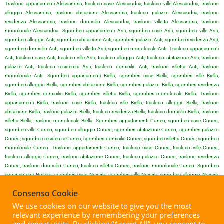
Trasloco appartamenti Alessandria, trasloco case Alessandria, trasloco ville Alessandria, trasloco
alloggio Alessandria, trasloco abitazione Alessandria, trasloco palazzo Alessandria, trasloco
residenza Alessandria, trasloco domicilio Alessandria, trasloco villetta Alessandria, trasloco
monolocale Alessandria. Sgomberi appartamenti Asti, sgomberi case Asti, sgomberi ville Asti,
sgomberi alloggio Asti, sgomberi abitazione Asti, sgomberi palazzo Asti, sgomberi residenza Asti,
sgomberi domicilio Asti, sgomberi villetta Asti, sgomberi monolocale Asti. Trasloco appartamenti
Asti, trasloco case Asti, trasloco ville Asti, trasloco alloggio Asti, trasloco abitazione Asti, trasloco
palazzo Asti, trasloco residenza Asti, trasloco domicilio Asti, trasloco villetta Asti, trasloco
monolocale Asti. Sgomberi appartamenti Biella, sgomberi case Biella, sgomberi ville Biella,
sgomberi alloggio Biella, sgomberi abitazione Biella, sgomberi palazzo Biella, sgomberi residenza
Biella, sgomberi domicilio Biella, sgomberi villetta Biella, sgomberi monolocale Biella. Trasloco
appartamenti Biella, trasloco case Biella, trasloco ville Biella, trasloco alloggio Biella, trasloco
abitazione Biella, trasloco palazzo Biella, trasloco residenza Biella, trasloco domicilio Biella, trasloco
villetta Biella, trasloco monolocale Biella. Sgomberi appartamenti Cuneo, sgomberi case Cuneo,
sgomberi ville Cuneo, sgomberi alloggio Cuneo, sgomberi abitazione Cuneo, sgomberi palazzo
Cuneo, sgomberi residenza Cuneo, sgomberi domicilio Cuneo, sgomberi villetta Cuneo, sgomberi
monolocale Cuneo. Trasloco appartamenti Cuneo, trasloco case Cuneo, trasloco ville Cuneo,
trasloco alloggio Cuneo, trasloco abitazione Cuneo, trasloco palazzo Cuneo, trasloco residenza
Cuneo, trasloco domicilio Cuneo, trasloco villetta Cuneo, trasloco monolocale Cuneo. Sgomberi
appartamenti Novara, sgomberi case Novara, sgomberi ville Novara, sgomberi alloggio Novara,
sgomberi abitazione Novara, sgomberi palazzo Novara, sgomberi residenza Novara, sgomberi
Consenso Cookie
domicilio Novara, sgomberi villetta Novara, sgomberi monolocale Novara. Trasloco appartamenti
Novara, trasloco case Novara, trasloco ville Novara, trasloco alloggio Novara, trasloco abitazione
We use cookies on our website to give you the most
Novara, trasloco palazzo Novara, trasloco residenza Novara, trasloco domicilio Novara, trasloco
relevant experience by remembering your preferences
villetta Novara, trasloco monolocale Novara. Sgomberi appartamenti Vercelli, sgomberi case Vercelli,