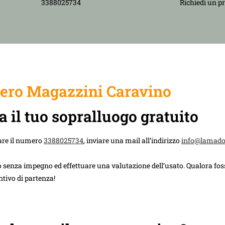
3388025734
Richiedi un p
ero Magazzini Caravino
a il tuo sopralluogo gratuito
are il numero
3388025734
, inviare una mail all’indirizzo
info@lamad
 senza impegno ed effettuare una valutazione dell’usato. Qualora foss
ntivo di partenza!