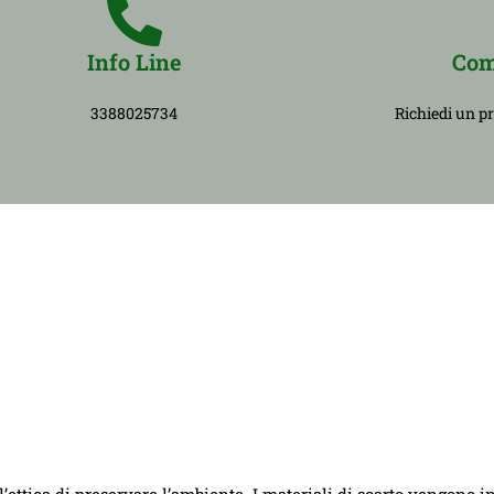
Info Line
Com
3388025734
Richiedi un p