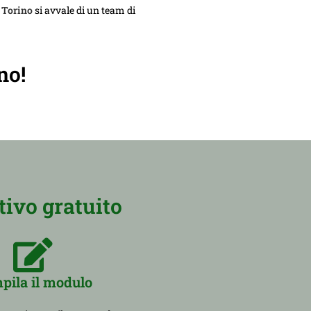
 Torino
si avvale di un team di
no!
ivo gratuito
pila il modulo