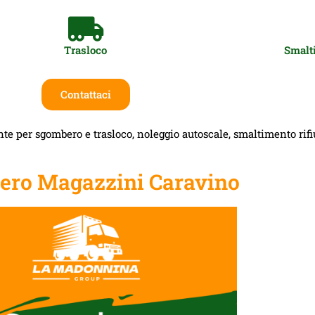
Trasloco
Smalti
Contattaci
te per sgombero e trasloco, noleggio autoscale, smaltimento rifiut
ero Magazzini Caravino