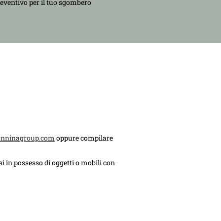
reventivo per il tuo sgombero
onninagroup.com
oppure compilare
i in possesso di oggetti o mobili con