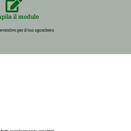
pila il modulo
reventivo per il tuo sgombero