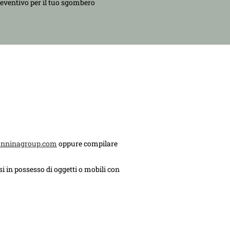
reventivo per il tuo sgombero
onninagroup.com
oppure compilare
i in possesso di oggetti o mobili con