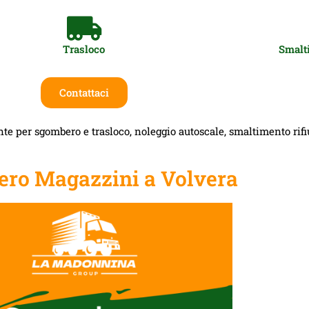
Trasloco
Smalti
Contattaci
te per sgombero e trasloco, noleggio autoscale, smaltimento rifiut
ro Magazzini a Volvera