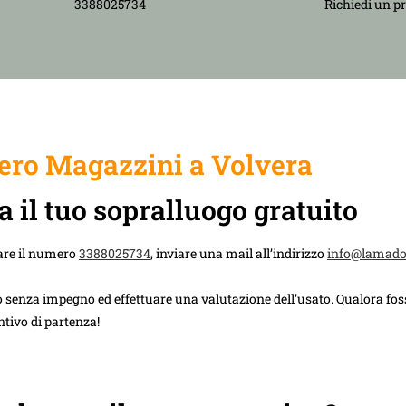
3388025734
Richiedi un p
ro Magazzini a Volvera
a il tuo sopralluogo gratuito
are il numero
3388025734
, inviare una mail all’indirizzo
info@lamad
 senza impegno ed effettuare una valutazione dell’usato. Qualora foss
ntivo di partenza!