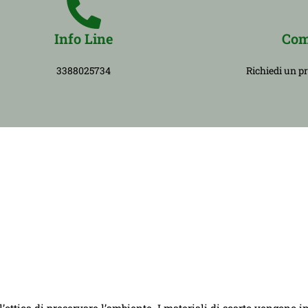
Info Line
Com
3388025734
Richiedi un p