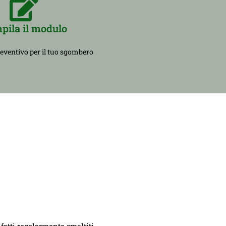
pila il modulo
reventivo per il tuo sgombero