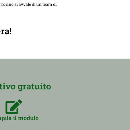
 Torino
si avvale di un team di
ra!
ivo gratuito
pila il modulo