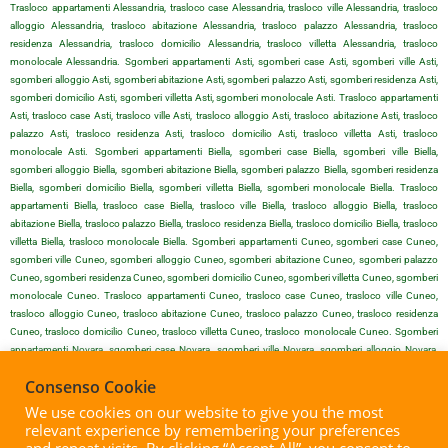
Trasloco appartamenti Alessandria, trasloco case Alessandria, trasloco ville Alessandria, trasloco
alloggio Alessandria, trasloco abitazione Alessandria, trasloco palazzo Alessandria, trasloco
residenza Alessandria, trasloco domicilio Alessandria, trasloco villetta Alessandria, trasloco
monolocale Alessandria. Sgomberi appartamenti Asti, sgomberi case Asti, sgomberi ville Asti,
sgomberi alloggio Asti, sgomberi abitazione Asti, sgomberi palazzo Asti, sgomberi residenza Asti,
sgomberi domicilio Asti, sgomberi villetta Asti, sgomberi monolocale Asti. Trasloco appartamenti
Asti, trasloco case Asti, trasloco ville Asti, trasloco alloggio Asti, trasloco abitazione Asti, trasloco
palazzo Asti, trasloco residenza Asti, trasloco domicilio Asti, trasloco villetta Asti, trasloco
monolocale Asti. Sgomberi appartamenti Biella, sgomberi case Biella, sgomberi ville Biella,
sgomberi alloggio Biella, sgomberi abitazione Biella, sgomberi palazzo Biella, sgomberi residenza
Biella, sgomberi domicilio Biella, sgomberi villetta Biella, sgomberi monolocale Biella. Trasloco
appartamenti Biella, trasloco case Biella, trasloco ville Biella, trasloco alloggio Biella, trasloco
abitazione Biella, trasloco palazzo Biella, trasloco residenza Biella, trasloco domicilio Biella, trasloco
villetta Biella, trasloco monolocale Biella. Sgomberi appartamenti Cuneo, sgomberi case Cuneo,
sgomberi ville Cuneo, sgomberi alloggio Cuneo, sgomberi abitazione Cuneo, sgomberi palazzo
Cuneo, sgomberi residenza Cuneo, sgomberi domicilio Cuneo, sgomberi villetta Cuneo, sgomberi
monolocale Cuneo. Trasloco appartamenti Cuneo, trasloco case Cuneo, trasloco ville Cuneo,
trasloco alloggio Cuneo, trasloco abitazione Cuneo, trasloco palazzo Cuneo, trasloco residenza
Cuneo, trasloco domicilio Cuneo, trasloco villetta Cuneo, trasloco monolocale Cuneo. Sgomberi
appartamenti Novara, sgomberi case Novara, sgomberi ville Novara, sgomberi alloggio Novara,
sgomberi abitazione Novara, sgomberi palazzo Novara, sgomberi residenza Novara, sgomberi
Consenso Cookie
domicilio Novara, sgomberi villetta Novara, sgomberi monolocale Novara. Trasloco appartamenti
Novara, trasloco case Novara, trasloco ville Novara, trasloco alloggio Novara, trasloco abitazione
We use cookies on our website to give you the most
Novara, trasloco palazzo Novara, trasloco residenza Novara, trasloco domicilio Novara, trasloco
relevant experience by remembering your preferences
villetta Novara, trasloco monolocale Novara. Sgomberi appartamenti Vercelli, sgomberi case Vercelli,