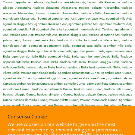
Trasloco appartamenti Alessandria, trasloco case Alessandria, trasloco ville Alessandria, trasloco
alloggio Alessandria, trasloco abitazione Alessandria, trasloco palazzo Alessandria, trasloco
residenza Alessandria, trasloco domicilio Alessandria, trasloco villetta Alessandria, trasloco
monolocale Alessandria. Sgomberi appartamenti Asti, sgomberi case Asti, sgomberi ville Asti,
sgomberi alloggio Asti, sgomberi abitazione Asti, sgomberi palazzo Asti, sgomberi residenza Asti,
sgomberi domicilio Asti, sgomberi villetta Asti, sgomberi monolocale Asti. Trasloco appartamenti
Asti, trasloco case Asti, trasloco ville Asti, trasloco alloggio Asti, trasloco abitazione Asti, trasloco
palazzo Asti, trasloco residenza Asti, trasloco domicilio Asti, trasloco villetta Asti, trasloco
monolocale Asti. Sgomberi appartamenti Biella, sgomberi case Biella, sgomberi ville Biella,
sgomberi alloggio Biella, sgomberi abitazione Biella, sgomberi palazzo Biella, sgomberi residenza
Biella, sgomberi domicilio Biella, sgomberi villetta Biella, sgomberi monolocale Biella. Trasloco
appartamenti Biella, trasloco case Biella, trasloco ville Biella, trasloco alloggio Biella, trasloco
abitazione Biella, trasloco palazzo Biella, trasloco residenza Biella, trasloco domicilio Biella, trasloco
villetta Biella, trasloco monolocale Biella. Sgomberi appartamenti Cuneo, sgomberi case Cuneo,
sgomberi ville Cuneo, sgomberi alloggio Cuneo, sgomberi abitazione Cuneo, sgomberi palazzo
Cuneo, sgomberi residenza Cuneo, sgomberi domicilio Cuneo, sgomberi villetta Cuneo, sgomberi
monolocale Cuneo. Trasloco appartamenti Cuneo, trasloco case Cuneo, trasloco ville Cuneo,
trasloco alloggio Cuneo, trasloco abitazione Cuneo, trasloco palazzo Cuneo, trasloco residenza
Cuneo, trasloco domicilio Cuneo, trasloco villetta Cuneo, trasloco monolocale Cuneo. Sgomberi
appartamenti Novara, sgomberi case Novara, sgomberi ville Novara, sgomberi alloggio Novara,
sgomberi abitazione Novara, sgomberi palazzo Novara, sgomberi residenza Novara, sgomberi
Consenso Cookie
domicilio Novara, sgomberi villetta Novara, sgomberi monolocale Novara. Trasloco appartamenti
Novara, trasloco case Novara, trasloco ville Novara, trasloco alloggio Novara, trasloco abitazione
We use cookies on our website to give you the most
Novara, trasloco palazzo Novara, trasloco residenza Novara, trasloco domicilio Novara, trasloco
relevant experience by remembering your preferences
villetta Novara, trasloco monolocale Novara. Sgomberi appartamenti Vercelli, sgomberi case Vercelli,