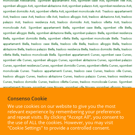
monolocale Alessandria. Sgomberi appartamenti Asti, sgomberi case Asti, sgomberi ville Asti,
sgomberi alloggio Asti, sgomberi abitazione Asti, sgomberi palazzo Asti, sgomberi residenza Asti,
sgomberi domicilio Asti, sgomberi villetta Asti, sgomberi monolocale Asti. Trasloco appartamenti
Asti, trasloco case Asti, trasloco ville Asti, trasloco alloggio Asti, trasloco abitazione Asti, trasloco
palazzo Asti, trasloco residenza Asti, trasloco domicilio Asti, trasloco villetta Asti, trasloco
monolocale Asti. Sgomberi appartamenti Biella, sgomberi case Biella, sgomberi ville Biella,
sgomberi alloggio Biella, sgomberi abitazione Biella, sgomberi palazzo Biella, sgomberi residenza
Biella, sgomberi domicilio Biella, sgomberi villetta Biella, sgomberi monolocale Biella. Trasloco
appartamenti Biella, trasloco case Biella, trasloco ville Biella, trasloco alloggio Biella, trasloco
abitazione Biella, trasloco palazzo Biella, trasloco residenza Biella, trasloco domicilio Biella, trasloco
villetta Biella, trasloco monolocale Biella. Sgomberi appartamenti Cuneo, sgomberi case Cuneo,
sgomberi ville Cuneo, sgomberi alloggio Cuneo, sgomberi abitazione Cuneo, sgomberi palazzo
Cuneo, sgomberi residenza Cuneo, sgomberi domicilio Cuneo, sgomberi villetta Cuneo, sgomberi
monolocale Cuneo. Trasloco appartamenti Cuneo, trasloco case Cuneo, trasloco ville Cuneo,
trasloco alloggio Cuneo, trasloco abitazione Cuneo, trasloco palazzo Cuneo, trasloco residenza
Cuneo, trasloco domicilio Cuneo, trasloco villetta Cuneo, trasloco monolocale Cuneo. Sgomberi
appartamenti Novara, sgomberi case Novara, sgomberi ville Novara, sgomberi alloggio Novara,
sgomberi abitazione Novara, sgomberi palazzo Novara, sgomberi residenza Novara, sgomberi
Consenso Cookie
domicilio Novara, sgomberi villetta Novara, sgomberi monolocale Novara. Trasloco appartamenti
Novara, trasloco case Novara, trasloco ville Novara, trasloco alloggio Novara, trasloco abitazione
We use cookies on our website to give you the most
Novara, trasloco palazzo Novara, trasloco residenza Novara, trasloco domicilio Novara, trasloco
relevant experience by remembering your preferences
villetta Novara, trasloco monolocale Novara. Sgomberi appartamenti Vercelli, sgomberi case Vercelli,
and repeat visits. By clicking “Accept All”, you consent to
sgomberi ville Vercelli, sgomberi alloggio Vercelli, sgomberi abitazione Vercelli, sgomberi palazzo
the use of ALL the cookies. However, you may visit
Vercelli, sgomberi residenza Vercelli, sgomberi domicilio Vercelli, sgomberi villetta Vercelli, sgomberi
"Cookie Settings" to provide a controlled consent.
monolocale Vercelli. Trasloco appartamenti Vercelli, trasloco case Vercelli, trasloco ville Vercelli,