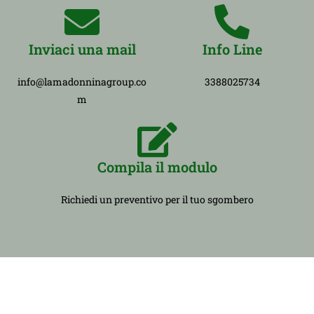
Inviaci una mail
Info Line
info@lamadonninagroup.co
3388025734
m
Compila il modulo
Richiedi un preventivo per il tuo sgombero