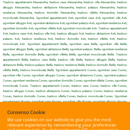
Trasloco appartamenti Alessandria, trasloco case Alessandria, trasloco ville Alessandria, trasloco
alloggio Alessandria, trasloco abitazione Alessandria, trasloco palazzo Alessandria, trasloco
residenza Alessandria, trasloco domicilio Alessandria, trasloco villetta Alessandria, trasloco
monolocale Alessandria. Sgomberi appartamenti Asti, sgomberi case Asti, sgomberi ville Asti,
sgomberi alloggio Asti, sgomberi abitazione Asti, sgomberi palazzo Asti, sgomberi residenza Asti,
sgomberi domicilio Asti, sgomberi villetta Asti, sgomberi monolocale Asti. Trasloco appartamenti
Asti, trasloco case Asti, trasloco ville Asti, trasloco alloggio Asti, trasloco abitazione Asti, trasloco
palazzo Asti, trasloco residenza Asti, trasloco domicilio Asti, trasloco villetta Asti, trasloco
monolocale Asti. Sgomberi appartamenti Biella, sgomberi case Biella, sgomberi ville Biella,
sgomberi alloggio Biella, sgomberi abitazione Biella, sgomberi palazzo Biella, sgomberi residenza
Biella, sgomberi domicilio Biella, sgomberi villetta Biella, sgomberi monolocale Biella. Trasloco
appartamenti Biella, trasloco case Biella, trasloco ville Biella, trasloco alloggio Biella, trasloco
abitazione Biella, trasloco palazzo Biella, trasloco residenza Biella, trasloco domicilio Biella, trasloco
villetta Biella, trasloco monolocale Biella. Sgomberi appartamenti Cuneo, sgomberi case Cuneo,
sgomberi ville Cuneo, sgomberi alloggio Cuneo, sgomberi abitazione Cuneo, sgomberi palazzo
Cuneo, sgomberi residenza Cuneo, sgomberi domicilio Cuneo, sgomberi villetta Cuneo, sgomberi
monolocale Cuneo. Trasloco appartamenti Cuneo, trasloco case Cuneo, trasloco ville Cuneo,
trasloco alloggio Cuneo, trasloco abitazione Cuneo, trasloco palazzo Cuneo, trasloco residenza
Cuneo, trasloco domicilio Cuneo, trasloco villetta Cuneo, trasloco monolocale Cuneo. Sgomberi
appartamenti Novara, sgomberi case Novara, sgomberi ville Novara, sgomberi alloggio Novara,
sgomberi abitazione Novara, sgomberi palazzo Novara, sgomberi residenza Novara, sgomberi
Consenso Cookie
domicilio Novara, sgomberi villetta Novara, sgomberi monolocale Novara. Trasloco appartamenti
Novara, trasloco case Novara, trasloco ville Novara, trasloco alloggio Novara, trasloco abitazione
We use cookies on our website to give you the most
Novara, trasloco palazzo Novara, trasloco residenza Novara, trasloco domicilio Novara, trasloco
relevant experience by remembering your preferences
villetta Novara, trasloco monolocale Novara. Sgomberi appartamenti Vercelli, sgomberi case Vercelli,