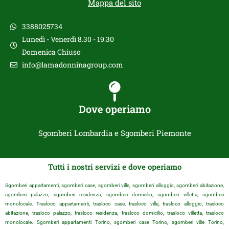
Mappa del sito
3388025734
Lunedì - Venerdì 8.30 - 19.30
Domenica Chiuso
info@lamadonninagroup.com
Dove operiamo
Sgomberi Lombardia e Sgomberi Piemonte
Tutti i nostri servizi e dove operiamo
Sgomberi appartamenti, sgomberi case, sgomberi ville, sgomberi alloggio, sgomberi abitazione,
sgomberi palazzo, sgomberi residenza, sgomberi domicilio, sgomberi villetta, sgomberi
monolocale. Trasloco appartamenti, trasloco case, trasloco ville, trasloco alloggio, trasloco
abitazione, trasloco palazzo, trasloco residenza, trasloco domicilio, trasloco villetta, trasloco
monolocale. Sgomberi appartamenti Torino, sgomberi case Torino, sgomberi ville Torino,