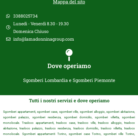
Mappa del sito
3388025734
Lunedì - Venerdì 8.30 - 19.30
Domenica Chiuso
info@lamadonninagroup.com
Dove operiamo
Sgomberi Lombardia e Sgomberi Piemonte
Tutti i nostri servizi e dove operiamo
Sgomberi appartamenti, sgomberi case, sgomberi ville, sgomberi alloggio, sgomberi abitazione,
sgomberi palazzo, sgomberi residenza, sgomberi domicilio, sgomberi villetta, sgomberi
monolocale. Trasloco appartamenti, trasloco case, trasloco ville, trasloco alloggio, trasloco
abitazione, trasloco palazzo, trasloco residenza, trasloco domicilio, trasloco villetta, trasloco
monolocale. Sgomberi appartamenti Torino, sgomberi case Torino, sgomberi ville Torino,