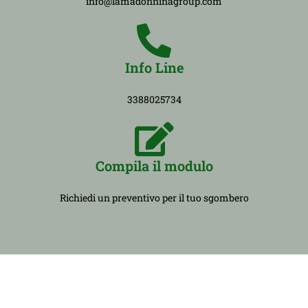
info@lamadonninagroup.com
Info Line
3388025734
Compila il modulo
Richiedi un preventivo per il tuo sgombero