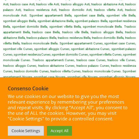
Asti, trasloco case Asti, trasloco ville Asti, trasloco alloggio Asti, trasloco abitazione Asti, trasloco
palazzo Asti, trasloco residenza Asti, trasloco domicilio Asti, trasloco villetta Asti, trasloco
monolocale Asti. Sgomberi appartamenti Biella, sgomberi case Biella, sgomberi ville Biella,
sgomberi alloggio Biella, sgomberi abitazione Biella, sgomberi palazzo Biella, sgomberi residenza
Biella, sgomberi domicilio Biella, sgomberi villetta Biella, sgomberi monolocale Biella. Trasloco
appartamenti Biella, trasloco case Biella, trasloco ville Biella, trasloco alloggio Biella, trasloco
abitazione Biella, trasloco palazzo Biella, trasloco residenza Biella, trasloco domicilio Biella, trasloco
villetta Biella, trasloco monolocale Biella. Sgomberi appartamenti Cuneo, sgomberi case Cuneo,
sgomberi ville Cuneo, sgomberi alloggio Cuneo, sgomberi abitazione Cuneo, sgomberi palazzo
Cuneo, sgomberi residenza Cuneo, sgomberi domicilio Cuneo, sgomberi villetta Cuneo, sgomberi
monolocale Cuneo. Trasloco appartamenti Cuneo, trasloco case Cuneo, trasloco ville Cuneo,
trasloco alloggio Cuneo, trasloco abitazione Cuneo, trasloco palazzo Cuneo, trasloco residenza
Cuneo, trasloco domicilio Cuneo, trasloco villetta Cuneo, trasloco monolocale Cuneo. Sgomberi
appartamenti Novara, sgomberi case Novara, sgomberi ville Novara, sgomberi alloggio Novara,
sgomberi abitazione Novara, sgomberi palazzo Novara, sgomberi residenza Novara, sgomberi
Consenso Cookie
domicilio Novara, sgomberi villetta Novara, sgomberi monolocale Novara. Trasloco appartamenti
Novara, trasloco case Novara, trasloco ville Novara, trasloco alloggio Novara, trasloco abitazione
We use cookies on our website to give you the most
Novara, trasloco palazzo Novara, trasloco residenza Novara, trasloco domicilio Novara, trasloco
relevant experience by remembering your preferences
villetta Novara, trasloco monolocale Novara. Sgomberi appartamenti Vercelli, sgomberi case Vercelli,
and repeat visits. By clicking “Accept All”, you consent to
sgomberi ville Vercelli, sgomberi alloggio Vercelli, sgomberi abitazione Vercelli, sgomberi palazzo
the use of ALL the cookies. However, you may visit
Vercelli, sgomberi residenza Vercelli, sgomberi domicilio Vercelli, sgomberi villetta Vercelli, sgomberi
"Cookie Settings" to provide a controlled consent.
monolocale Vercelli. Trasloco appartamenti Vercelli, trasloco case Vercelli, trasloco ville Vercelli,
trasloco alloggio Vercelli, trasloco abitazione Vercelli, trasloco palazzo Vercelli, trasloco residenza
Cookie Settings
Accept All
Vercelli, trasloco domicilio Vercelli, trasloco villetta Vercelli, trasloco monolocale Vercelli.