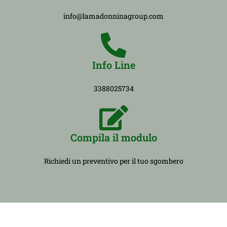
info@lamadonninagroup.com
Info Line
3388025734
Compila il modulo
Richiedi un preventivo per il tuo sgombero