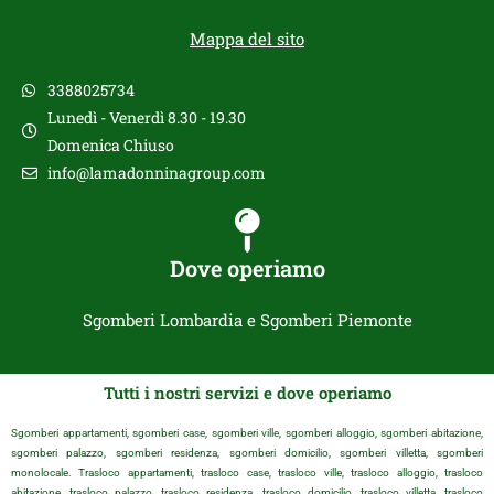
Mappa del sito
3388025734
Lunedì - Venerdì 8.30 - 19.30
Domenica Chiuso
info@lamadonninagroup.com
Dove operiamo
Sgomberi Lombardia e Sgomberi Piemonte
Tutti i nostri servizi e dove operiamo
Sgomberi appartamenti, sgomberi case, sgomberi ville, sgomberi alloggio, sgomberi abitazione,
sgomberi palazzo, sgomberi residenza, sgomberi domicilio, sgomberi villetta, sgomberi
monolocale. Trasloco appartamenti, trasloco case, trasloco ville, trasloco alloggio, trasloco
abitazione, trasloco palazzo, trasloco residenza, trasloco domicilio, trasloco villetta, trasloco