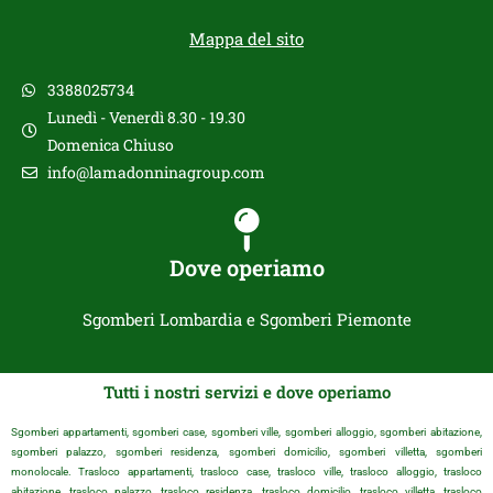
Mappa del sito
3388025734
Lunedì - Venerdì 8.30 - 19.30
Domenica Chiuso
info@lamadonninagroup.com
Dove operiamo
Sgomberi Lombardia e Sgomberi Piemonte
Tutti i nostri servizi e dove operiamo
Sgomberi appartamenti, sgomberi case, sgomberi ville, sgomberi alloggio, sgomberi abitazione,
sgomberi palazzo, sgomberi residenza, sgomberi domicilio, sgomberi villetta, sgomberi
monolocale. Trasloco appartamenti, trasloco case, trasloco ville, trasloco alloggio, trasloco
abitazione, trasloco palazzo, trasloco residenza, trasloco domicilio, trasloco villetta, trasloco