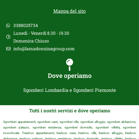
Mappa del sito
3388025734
Lunedì - Venerdì 8.30 - 19.30
Domenica Chiuso
info@lamadonninagroup.com
Dove operiamo
Sgomberi Lombardia e Sgomberi Piemonte
Tutti i nostri servizi e dove operiamo
Sgomberi appartamenti, sgomberi case, sgomberi ville, sgomberi alloggio, sgomberi abitazione,
sgomberi palazzo, sgomberi residenza, sgomberi domicilio, sgomberi villetta, sgomberi
monolocale. Trasloco appartamenti, trasloco case, trasloco ville, trasloco alloggio, trasloco
abitazione, trasloco palazzo, trasloco residenza, trasloco domicilio, trasloco villetta, trasloco