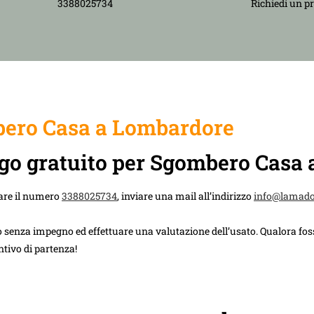
3388025734
Richiedi un p
ero Casa a Lombardore
uogo gratuito per Sgombero Casa
are il numero
3388025734
, inviare una mail all’indirizzo
info@lamad
 senza impegno ed effettuare una valutazione dell’usato. Qualora foss
ntivo di partenza!