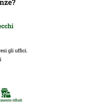
anze?
ecchi
i gli uffici.
ti
mento rifiuti