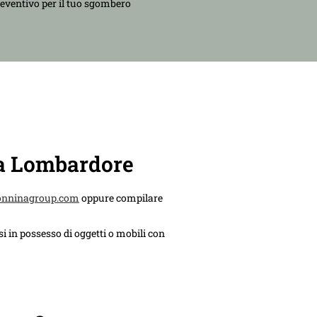
reventivo per il tuo sgombero
 a Lombardore
onninagroup.com
oppure compilare
i in possesso di oggetti o mobili con