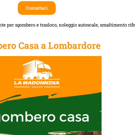
Contattaci
te per sgombero e trasloco, noleggio autoscale, smaltimento rifiut
ero Casa a Lombardore