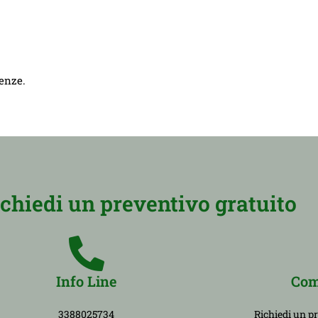
genze.
ichiedi un preventivo gratuito
Info Line
Com
3388025734
Richiedi un p