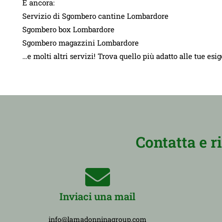
E ancora:
Servizio di Sgombero cantine Lombardore
Sgombero box Lombardore
Sgombero magazzini Lombardore
…e molti altri servizi! Trova quello più adatto alle tue esi
Contatta e r
Inviaci una mail
info@lamadonninagroup.com