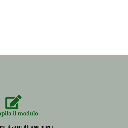
pila il modulo
reventivo per il tuo sgombero