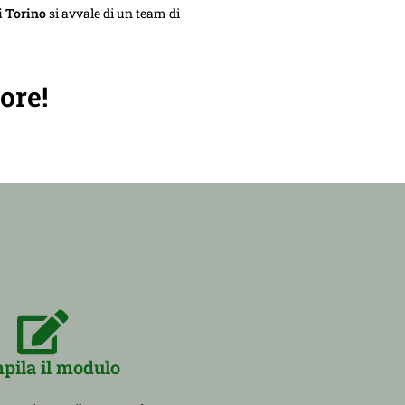
 Torino
si avvale di un team di
ore!
pila il modulo