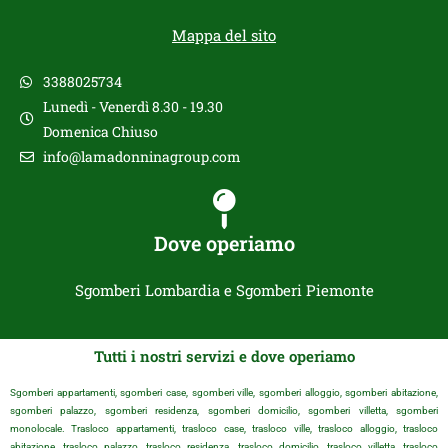
Mappa del sito
3388025734
Lunedì - Venerdì 8.30 - 19.30
Domenica Chiuso
info@lamadonninagroup.com
Dove operiamo
Sgomberi Lombardia e Sgomberi Piemonte
Tutti i nostri servizi e dove operiamo
Sgomberi appartamenti, sgomberi case, sgomberi ville, sgomberi alloggio, sgomberi abitazione,
sgomberi palazzo, sgomberi residenza, sgomberi domicilio, sgomberi villetta, sgomberi
monolocale. Trasloco appartamenti, trasloco case, trasloco ville, trasloco alloggio, trasloco
abitazione, trasloco palazzo, trasloco residenza, trasloco domicilio, trasloco villetta, trasloco