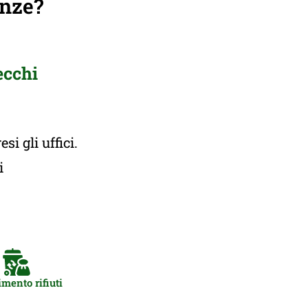
anze?
ecchi
i gli uffici.
ti
mento rifiuti