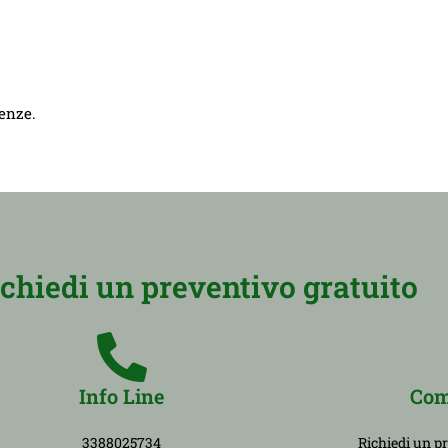
genze.
ichiedi un preventivo gratuito
Info Line
Com
3388025734
Richiedi un p