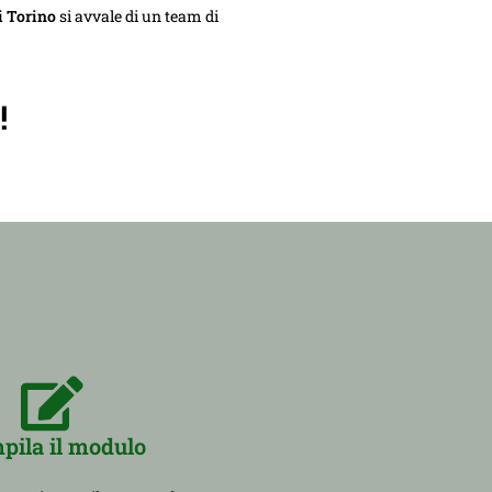
 Torino
si avvale di un team di
!
pila il modulo