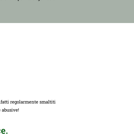
nfatti regolarmente smaltiti
e abusive!
e.