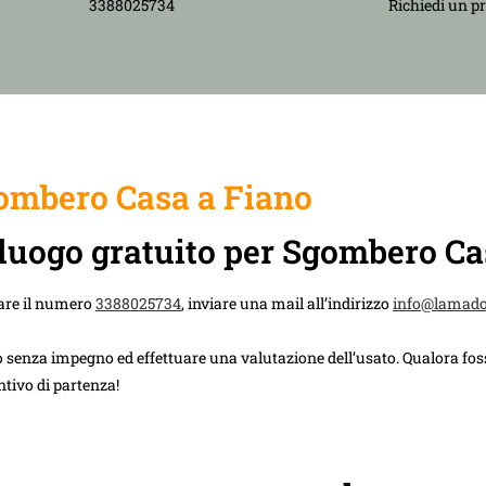
3388025734
Richiedi un p
ombero Casa a Fiano
lluogo gratuito per Sgombero Ca
are il numero
3388025734
, inviare una mail all’indirizzo
info@lamad
 senza impegno ed effettuare una valutazione dell’usato. Qualora foss
ntivo di partenza!