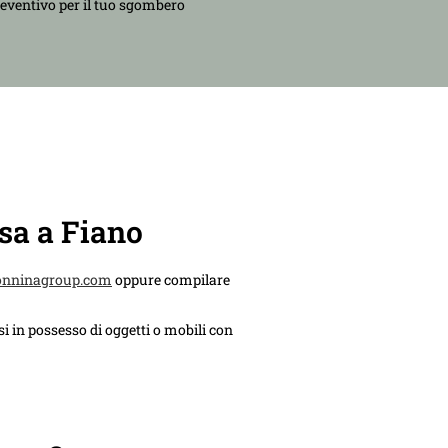
reventivo per il tuo sgombero
sa a Fiano
onninagroup.com
oppure compilare
i in possesso di oggetti o mobili con