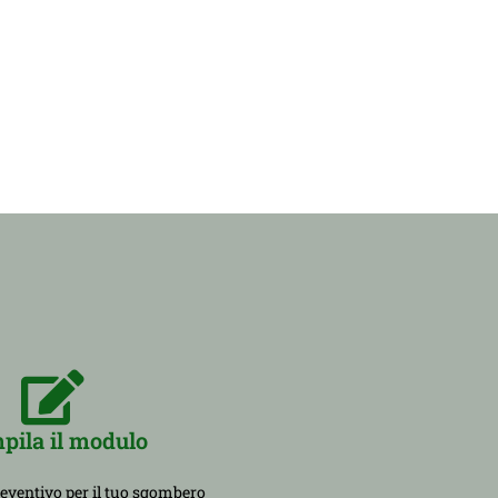
pila il modulo
reventivo per il tuo sgombero