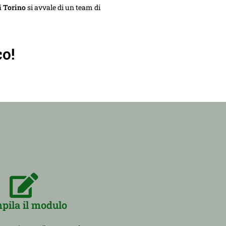
 Torino
si avvale di un team di
co!
pila il modulo