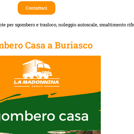
Contattaci
te per sgombero e trasloco, noleggio autoscale, smaltimento rifiut
bero Casa a Buriasco