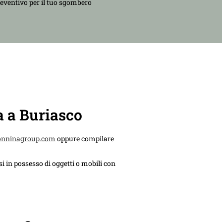
reventivo per il tuo sgombero
a a Buriasco
onninagroup.com
oppure compilare
i in possesso di oggetti o mobili con