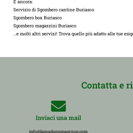
E ancora:
Servizio di Sgombero cantine Buriasco
Sgombero box Buriasco
Sgombero magazzini Buriasco
…e molti altri servizi! Trova quello più adatto alle tue esi
Contatta e r
Inviaci una mail
info@lamadonninagroup.com