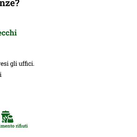
anze?
ecchi
i gli uffici.
ti
mento rifiuti