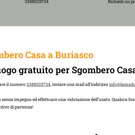
3388025734
Richiedi un p
bero Casa a Buriasco
luogo gratuito per Sgombero Cas
are il numero
3388025734
, inviare una mail all’indirizzo
info@lamad
 senza impegno ed effettuare una valutazione dell’usato. Qualora foss
ntivo di partenza!