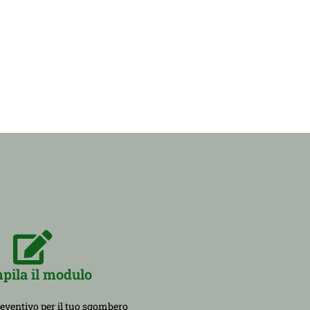
pila il modulo
reventivo per il tuo sgombero