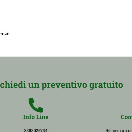
genze.
ichiedi un preventivo gratuito
Info Line
Com
3388025734
Richiedi un p