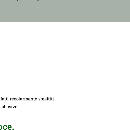
nfatti regolarmente smaltiti
e abusive!
oce.