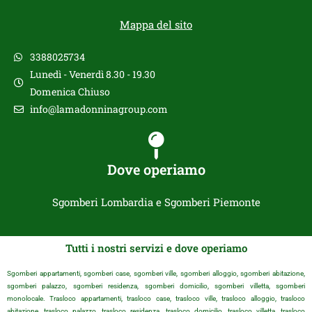
Mappa del sito
3388025734
Lunedì - Venerdì 8.30 - 19.30
Domenica Chiuso
info@lamadonninagroup.com
Dove operiamo
Sgomberi Lombardia e Sgomberi Piemonte
Tutti i nostri servizi e dove operiamo
Sgomberi appartamenti, sgomberi case, sgomberi ville, sgomberi alloggio, sgomberi abitazione,
sgomberi palazzo, sgomberi residenza, sgomberi domicilio, sgomberi villetta, sgomberi
monolocale. Trasloco appartamenti, trasloco case, trasloco ville, trasloco alloggio, trasloco
abitazione, trasloco palazzo, trasloco residenza, trasloco domicilio, trasloco villetta, trasloco