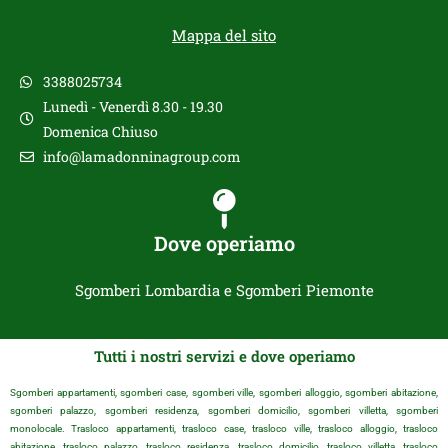
Mappa del sito
3388025734
Lunedì - Venerdì 8.30 - 19.30
Domenica Chiuso
info@lamadonninagroup.com
Dove operiamo
Sgomberi Lombardia e Sgomberi Piemonte
Tutti i nostri servizi e dove operiamo
Sgomberi appartamenti, sgomberi case, sgomberi ville, sgomberi alloggio, sgomberi abitazione,
sgomberi palazzo, sgomberi residenza, sgomberi domicilio, sgomberi villetta, sgomberi
monolocale. Trasloco appartamenti, trasloco case, trasloco ville, trasloco alloggio, trasloco
abitazione, trasloco palazzo, trasloco residenza, trasloco domicilio, trasloco villetta, trasloco