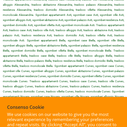
alloggio Alessandria, trasloco abitazione Alessandria, trasloco palazzo Alessandria, trasloco
residenza Alessandria, trasloco domicilio Alessandria, trasloco villetta Alessandria, trasloco
monolocale Alessandria. Sgomberi appartamenti Asti, sgomberi case Asti, sgomberi ville Asti,
sgomberi alloggio Asti, sgomberi abitazione Asti, sgomberi palazzo Asti, sgomberi residenza Asti,
sgomberi domicilio Asti, sgomberi villetta Asti, sgomberi monolocale Asti. Trasloco appartamenti
Asti, trasloco case Asti, trasloco ville Asti, trasloco alloggio Asti, trasloco abitazione Asti, trasloco
palazzo Asti, trasloco residenza Asti, trasloco domicilio Asti, trasloco villetta Asti, trasloco
monolocale Asti. Sgomberi appartamenti Biella, sgomberi case Biella, sgomberi ville Biella,
sgomberi alloggio Biella, sgomberi abitazione Biella, sgomberi palazzo Biella, sgomberi residenza
Biella, sgomberi domicilio Biella, sgomberi villetta Biella, sgomberi monolocale Biella. Trasloco
appartamenti Biella, trasloco case Biella, trasloco ville Biella, trasloco alloggio Biella, trasloco
abitazione Biella, trasloco palazzo Biella, trasloco residenza Biella, trasloco domicilio Biella, trasloco
villetta Biella, trasloco monolocale Biella. Sgomberi appartamenti Cuneo, sgomberi case Cuneo,
sgomberi ville Cuneo, sgomberi alloggio Cuneo, sgomberi abitazione Cuneo, sgomberi palazzo
Cuneo, sgomberi residenza Cuneo, sgomberi domicilio Cuneo, sgomberi villetta Cuneo, sgomberi
monolocale Cuneo. Trasloco appartamenti Cuneo, trasloco case Cuneo, trasloco ville Cuneo,
trasloco alloggio Cuneo, trasloco abitazione Cuneo, trasloco palazzo Cuneo, trasloco residenza
Cuneo, trasloco domicilio Cuneo, trasloco villetta Cuneo, trasloco monolocale Cuneo. Sgomberi
appartamenti Novara, sgomberi case Novara, sgomberi ville Novara, sgomberi alloggio Novara,
sgomberi abitazione Novara, sgomberi palazzo Novara, sgomberi residenza Novara, sgomberi
Consenso Cookie
domicilio Novara, sgomberi villetta Novara, sgomberi monolocale Novara. Trasloco appartamenti
Novara, trasloco case Novara, trasloco ville Novara, trasloco alloggio Novara, trasloco abitazione
We use cookies on our website to give you the most
Novara, trasloco palazzo Novara, trasloco residenza Novara, trasloco domicilio Novara, trasloco
relevant experience by remembering your preferences
villetta Novara, trasloco monolocale Novara. Sgomberi appartamenti Vercelli, sgomberi case Vercelli,
and repeat visits. By clicking “Accept All”, you consent to