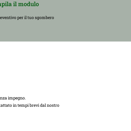
pila il modulo
reventivo per il tuo sgombero
senza impegno.
ntattato in tempi brevi dal nostro