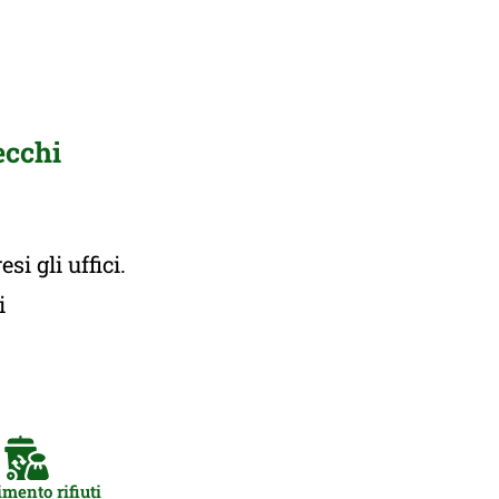
ecchi
i gli uffici.
ti
mento rifiuti