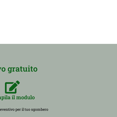
o gratuito
pila il modulo
reventivo per il tuo sgombero