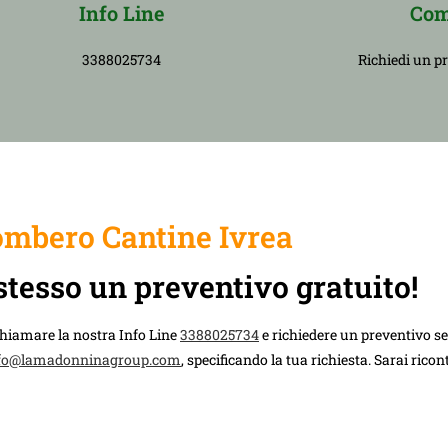
Info Line
Com
3388025734
Richiedi un p
mbero Cantine Ivrea
stesso un preventivo gratuito!
chiamare la nostra Info Line
3388025734
e richiedere un preventivo 
fo@lamadonninagroup.com
, specificando la tua richiesta. Sarai rico