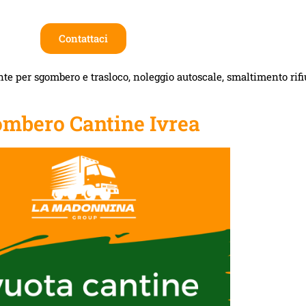
Contattaci
te per sgombero e trasloco, noleggio autoscale, smaltimento rifiut
mbero Cantine Ivrea