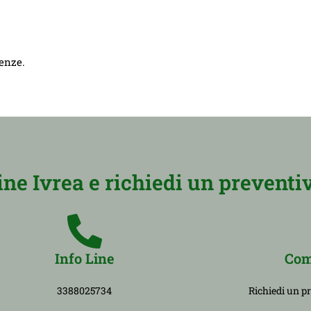
genze.
e Ivrea e richiedi un preventiv
Info Line
Com
3388025734
Richiedi un p