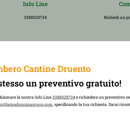
Info Line
Com
3388025734
Richiedi un p
bero Cantine Druento
stesso un preventivo gratuito!
chiamare la nostra Info Line
3388025734
e richiedere un preventivo 
fo@lamadonninagroup.com
, specificando la tua richiesta. Sarai rico