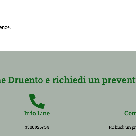
genze.
 Druento e richiedi un prevent
Info Line
Com
3388025734
Richiedi un p