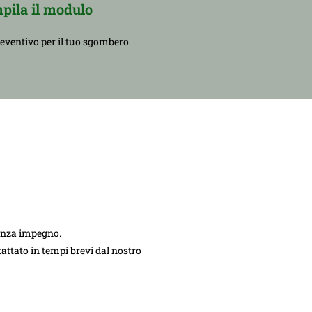
pila il modulo
reventivo per il tuo sgombero
senza impegno.
ntattato in tempi brevi dal nostro