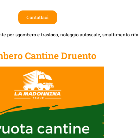
Contattaci
te per sgombero e trasloco, noleggio autoscale, smaltimento rifiut
bero Cantine Druento