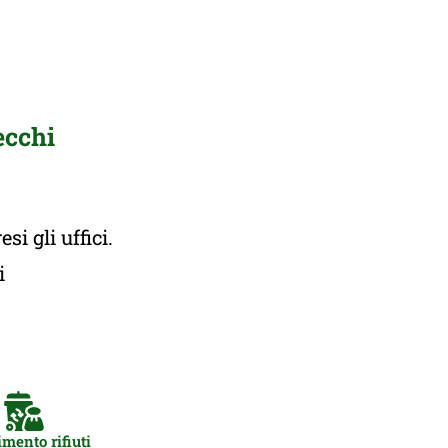
ecchi
i gli uffici.
ti
mento rifiuti