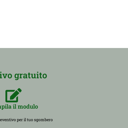
ivo gratuito
pila il modulo
reventivo per il tuo sgombero