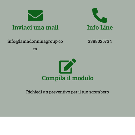
Inviaci una mail
Info Line
info@lamadonninagroup.co
3388025734
m
Compila il modulo
Richiedi un preventivo per il tuo sgombero