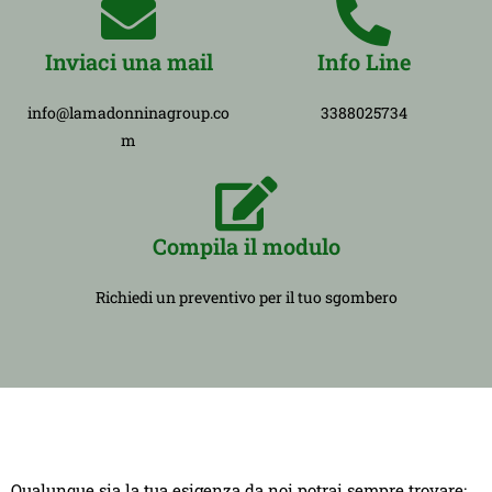
Inviaci una mail
Info Line
info@lamadonninagroup.co
3388025734
m
Compila il modulo
Richiedi un preventivo per il tuo sgombero
Qualunque sia la tua esigenza da noi potrai sempre trovare: