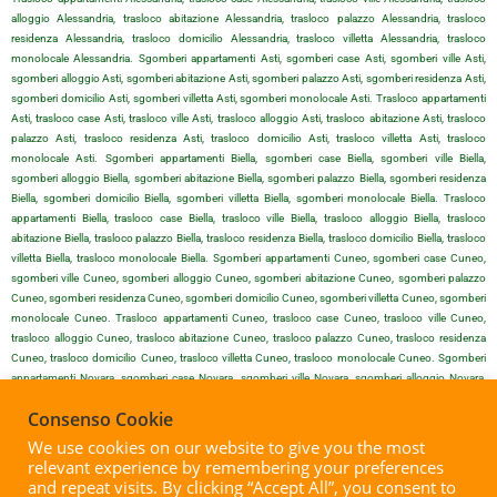
alloggio Alessandria, trasloco abitazione Alessandria, trasloco palazzo Alessandria, trasloco
residenza Alessandria, trasloco domicilio Alessandria, trasloco villetta Alessandria, trasloco
monolocale Alessandria. Sgomberi appartamenti Asti, sgomberi case Asti, sgomberi ville Asti,
sgomberi alloggio Asti, sgomberi abitazione Asti, sgomberi palazzo Asti, sgomberi residenza Asti,
sgomberi domicilio Asti, sgomberi villetta Asti, sgomberi monolocale Asti. Trasloco appartamenti
Asti, trasloco case Asti, trasloco ville Asti, trasloco alloggio Asti, trasloco abitazione Asti, trasloco
palazzo Asti, trasloco residenza Asti, trasloco domicilio Asti, trasloco villetta Asti, trasloco
monolocale Asti. Sgomberi appartamenti Biella, sgomberi case Biella, sgomberi ville Biella,
sgomberi alloggio Biella, sgomberi abitazione Biella, sgomberi palazzo Biella, sgomberi residenza
Biella, sgomberi domicilio Biella, sgomberi villetta Biella, sgomberi monolocale Biella. Trasloco
appartamenti Biella, trasloco case Biella, trasloco ville Biella, trasloco alloggio Biella, trasloco
abitazione Biella, trasloco palazzo Biella, trasloco residenza Biella, trasloco domicilio Biella, trasloco
villetta Biella, trasloco monolocale Biella. Sgomberi appartamenti Cuneo, sgomberi case Cuneo,
sgomberi ville Cuneo, sgomberi alloggio Cuneo, sgomberi abitazione Cuneo, sgomberi palazzo
Cuneo, sgomberi residenza Cuneo, sgomberi domicilio Cuneo, sgomberi villetta Cuneo, sgomberi
monolocale Cuneo. Trasloco appartamenti Cuneo, trasloco case Cuneo, trasloco ville Cuneo,
trasloco alloggio Cuneo, trasloco abitazione Cuneo, trasloco palazzo Cuneo, trasloco residenza
Cuneo, trasloco domicilio Cuneo, trasloco villetta Cuneo, trasloco monolocale Cuneo. Sgomberi
appartamenti Novara, sgomberi case Novara, sgomberi ville Novara, sgomberi alloggio Novara,
sgomberi abitazione Novara, sgomberi palazzo Novara, sgomberi residenza Novara, sgomberi
Consenso Cookie
domicilio Novara, sgomberi villetta Novara, sgomberi monolocale Novara. Trasloco appartamenti
Novara, trasloco case Novara, trasloco ville Novara, trasloco alloggio Novara, trasloco abitazione
We use cookies on our website to give you the most
Novara, trasloco palazzo Novara, trasloco residenza Novara, trasloco domicilio Novara, trasloco
relevant experience by remembering your preferences
villetta Novara, trasloco monolocale Novara. Sgomberi appartamenti Vercelli, sgomberi case Vercelli,
and repeat visits. By clicking “Accept All”, you consent to