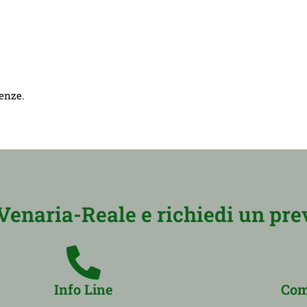
genze.
enaria-Reale e richiedi un pre
Info Line
Com