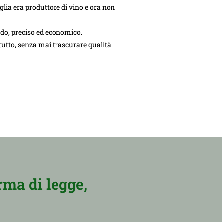
lia era produttore di vino e ora non
ido, preciso ed economico.
 tutto, senza mai trascurare qualità
rma di legge,