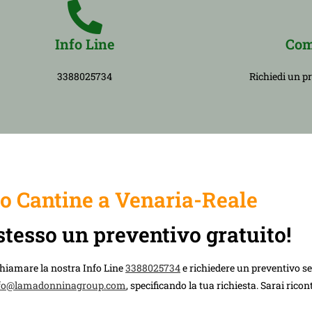
Info Line
Com
3388025734
Richiedi un p
 Cantine a Venaria-Reale
stesso un preventivo gratuito!
chiamare la nostra Info Line
3388025734
e richiedere un preventivo 
fo@lamadonninagroup.com
, specificando la tua richiesta. Sarai rico