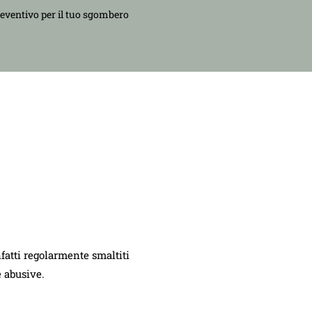
reventivo per il tuo sgombero
nfatti regolarmente smaltiti
e abusive.