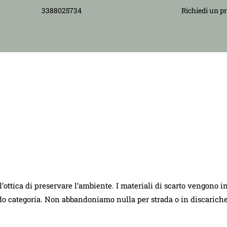
3388025734
Richiedi un p
ll’ottica di preservare l’ambiente. I materiali di scarto vengono i
ndo categoria. Non abbandoniamo nulla per strada o in discarich