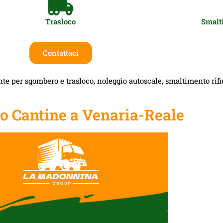
Trasloco
Smalti
Contattaci
te per sgombero e trasloco, noleggio autoscale, smaltimento rifiut
 Cantine a Venaria-Reale