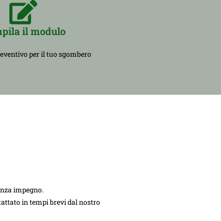
pila il modulo
reventivo per il tuo sgombero
senza impegno.
ntattato in tempi brevi dal nostro