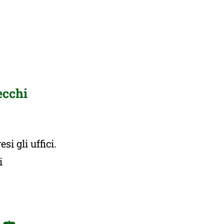
ecchi
i gli uffici.
ti