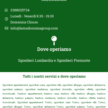
3388025734
Lunedì - Venerdì 8.30 - 19.30
Domenica Chiuso
info@lamadonninagroup.com
Dove operiamo
Sgomberi Lombardia e Sgomberi Piemonte
Tutti i nostri servizi e dove operiamo
Sgomberi appartamenti, sgomberi case, sgomberi ville, sgomberi alloggio, sgomberi abitazione,
sgomberi palazzo, sgomberi residenza, sgomberi domicilio, sgomberi villetta, sgomberi
monolocale. Trasloco appartamenti, trasloco case, trasloco ville, trasloco alloggio, trasloco
abitazione, trasloco palazzo, trasloco residenza, trasloco domicilio, trasloco villetta, trasloco
monolocale. Sgomberi appartamenti Torino, sgomberi case Torino, sgomberi ville Torino,
sgomberi alloggio Torino, sgomberi abitazione Torino, sgomberi palazzo Torino, sgomberi