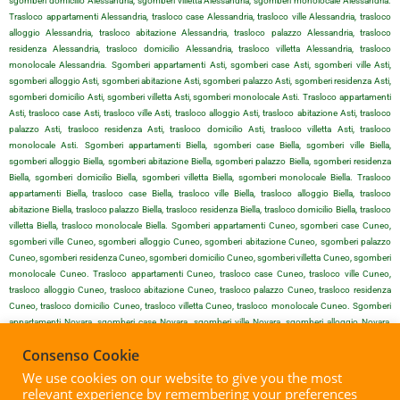
sgomberi domicilio Alessandria, sgomberi villetta Alessandria, sgomberi monolocale Alessandria.
Trasloco appartamenti Alessandria, trasloco case Alessandria, trasloco ville Alessandria, trasloco
alloggio Alessandria, trasloco abitazione Alessandria, trasloco palazzo Alessandria, trasloco
residenza Alessandria, trasloco domicilio Alessandria, trasloco villetta Alessandria, trasloco
monolocale Alessandria. Sgomberi appartamenti Asti, sgomberi case Asti, sgomberi ville Asti,
sgomberi alloggio Asti, sgomberi abitazione Asti, sgomberi palazzo Asti, sgomberi residenza Asti,
sgomberi domicilio Asti, sgomberi villetta Asti, sgomberi monolocale Asti. Trasloco appartamenti
Asti, trasloco case Asti, trasloco ville Asti, trasloco alloggio Asti, trasloco abitazione Asti, trasloco
palazzo Asti, trasloco residenza Asti, trasloco domicilio Asti, trasloco villetta Asti, trasloco
monolocale Asti. Sgomberi appartamenti Biella, sgomberi case Biella, sgomberi ville Biella,
sgomberi alloggio Biella, sgomberi abitazione Biella, sgomberi palazzo Biella, sgomberi residenza
Biella, sgomberi domicilio Biella, sgomberi villetta Biella, sgomberi monolocale Biella. Trasloco
appartamenti Biella, trasloco case Biella, trasloco ville Biella, trasloco alloggio Biella, trasloco
abitazione Biella, trasloco palazzo Biella, trasloco residenza Biella, trasloco domicilio Biella, trasloco
villetta Biella, trasloco monolocale Biella. Sgomberi appartamenti Cuneo, sgomberi case Cuneo,
sgomberi ville Cuneo, sgomberi alloggio Cuneo, sgomberi abitazione Cuneo, sgomberi palazzo
Cuneo, sgomberi residenza Cuneo, sgomberi domicilio Cuneo, sgomberi villetta Cuneo, sgomberi
monolocale Cuneo. Trasloco appartamenti Cuneo, trasloco case Cuneo, trasloco ville Cuneo,
trasloco alloggio Cuneo, trasloco abitazione Cuneo, trasloco palazzo Cuneo, trasloco residenza
Cuneo, trasloco domicilio Cuneo, trasloco villetta Cuneo, trasloco monolocale Cuneo. Sgomberi
appartamenti Novara, sgomberi case Novara, sgomberi ville Novara, sgomberi alloggio Novara,
sgomberi abitazione Novara, sgomberi palazzo Novara, sgomberi residenza Novara, sgomberi
Consenso Cookie
domicilio Novara, sgomberi villetta Novara, sgomberi monolocale Novara. Trasloco appartamenti
Novara, trasloco case Novara, trasloco ville Novara, trasloco alloggio Novara, trasloco abitazione
We use cookies on our website to give you the most
Novara, trasloco palazzo Novara, trasloco residenza Novara, trasloco domicilio Novara, trasloco
relevant experience by remembering your preferences