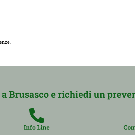
genze.
a Brusasco e richiedi un preven
Info Line
Com