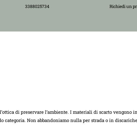
3388025734
Richiedi un p
ll’ottica di preservare l’ambiente. I materiali di scarto vengono i
ndo categoria. Non abbandoniamo nulla per strada o in discarich