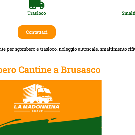
Trasloco
Smalti
Contattaci
te per sgombero e trasloco, noleggio autoscale, smaltimento rifiut
ero Cantine a Brusasco