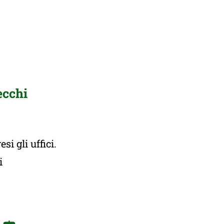
ecchi
i gli uffici.
ti