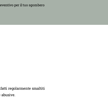
reventivo per il tuo sgombero
nfatti regolarmente smaltiti
e abusive.