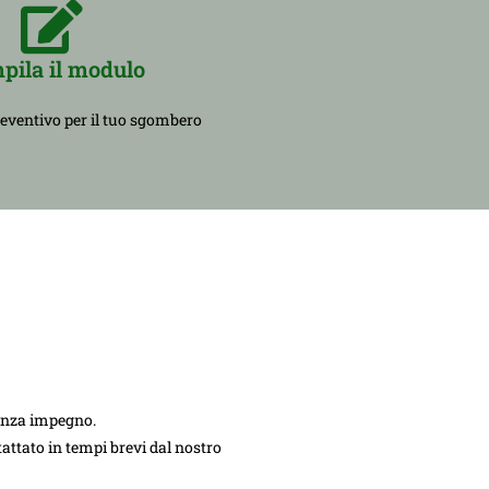
pila il modulo
reventivo per il tuo sgombero
senza impegno.
ntattato in tempi brevi dal nostro