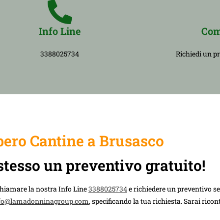
Info Line
Com
3388025734
Richiedi un p
ero Cantine a Brusasco
stesso un preventivo gratuito!
chiamare la nostra Info Line
3388025734
e richiedere un preventivo 
fo@lamadonninagroup.com
, specificando la tua richiesta. Sarai rico