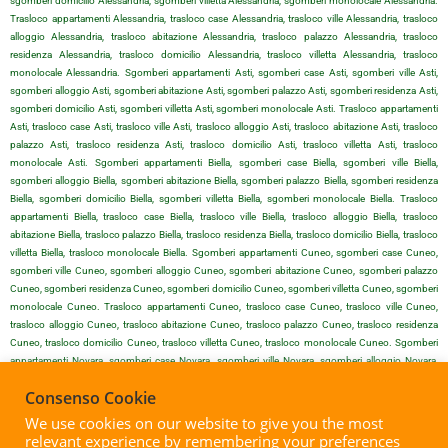
sgomberi domicilio Alessandria, sgomberi villetta Alessandria, sgomberi monolocale Alessandria.
Trasloco appartamenti Alessandria, trasloco case Alessandria, trasloco ville Alessandria, trasloco
alloggio Alessandria, trasloco abitazione Alessandria, trasloco palazzo Alessandria, trasloco
residenza Alessandria, trasloco domicilio Alessandria, trasloco villetta Alessandria, trasloco
monolocale Alessandria. Sgomberi appartamenti Asti, sgomberi case Asti, sgomberi ville Asti,
sgomberi alloggio Asti, sgomberi abitazione Asti, sgomberi palazzo Asti, sgomberi residenza Asti,
sgomberi domicilio Asti, sgomberi villetta Asti, sgomberi monolocale Asti. Trasloco appartamenti
Asti, trasloco case Asti, trasloco ville Asti, trasloco alloggio Asti, trasloco abitazione Asti, trasloco
palazzo Asti, trasloco residenza Asti, trasloco domicilio Asti, trasloco villetta Asti, trasloco
monolocale Asti. Sgomberi appartamenti Biella, sgomberi case Biella, sgomberi ville Biella,
sgomberi alloggio Biella, sgomberi abitazione Biella, sgomberi palazzo Biella, sgomberi residenza
Biella, sgomberi domicilio Biella, sgomberi villetta Biella, sgomberi monolocale Biella. Trasloco
appartamenti Biella, trasloco case Biella, trasloco ville Biella, trasloco alloggio Biella, trasloco
abitazione Biella, trasloco palazzo Biella, trasloco residenza Biella, trasloco domicilio Biella, trasloco
villetta Biella, trasloco monolocale Biella. Sgomberi appartamenti Cuneo, sgomberi case Cuneo,
sgomberi ville Cuneo, sgomberi alloggio Cuneo, sgomberi abitazione Cuneo, sgomberi palazzo
Cuneo, sgomberi residenza Cuneo, sgomberi domicilio Cuneo, sgomberi villetta Cuneo, sgomberi
monolocale Cuneo. Trasloco appartamenti Cuneo, trasloco case Cuneo, trasloco ville Cuneo,
trasloco alloggio Cuneo, trasloco abitazione Cuneo, trasloco palazzo Cuneo, trasloco residenza
Cuneo, trasloco domicilio Cuneo, trasloco villetta Cuneo, trasloco monolocale Cuneo. Sgomberi
appartamenti Novara, sgomberi case Novara, sgomberi ville Novara, sgomberi alloggio Novara,
sgomberi abitazione Novara, sgomberi palazzo Novara, sgomberi residenza Novara, sgomberi
Consenso Cookie
domicilio Novara, sgomberi villetta Novara, sgomberi monolocale Novara. Trasloco appartamenti
Novara, trasloco case Novara, trasloco ville Novara, trasloco alloggio Novara, trasloco abitazione
We use cookies on our website to give you the most
Novara, trasloco palazzo Novara, trasloco residenza Novara, trasloco domicilio Novara, trasloco
relevant experience by remembering your preferences