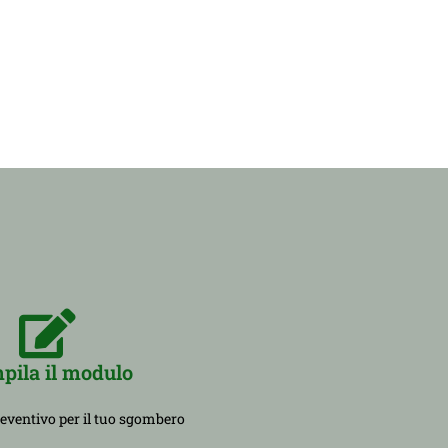
pila il modulo
reventivo per il tuo sgombero