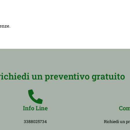
genze.
richiedi un preventivo gratuito
Info Line
Com
3388025734
Richiedi un p