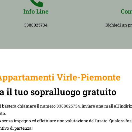
Info Line
Com
3388025734
Richiedi un p
ppartamenti Virle-Piemonte
a il tuo sopralluogo gratuito
Ti basterà chiamare il numero
3388025734
, inviare una mail all’indiri
ito.
 senza impegno ed effettuare una valutazione dell’usato. Qualora foss
ntivo di partenza!