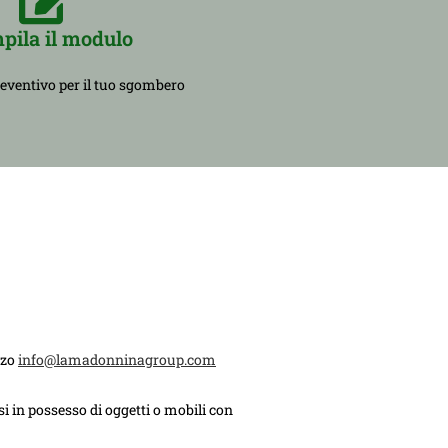
pila il modulo
reventivo per il tuo sgombero
zzo
info@lamadonninagroup.com
i in possesso di oggetti o mobili con