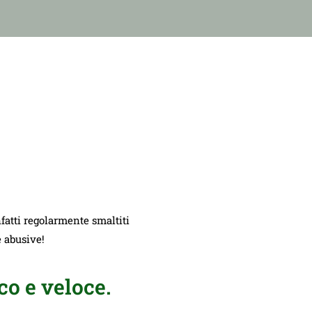
nfatti regolarmente smaltiti
e abusive!
o e veloce.