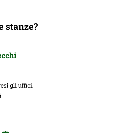
e stanze?
ecchi
i gli uffici.
ti