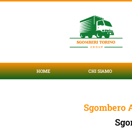
HOME
CHI SIAMO
Sgombero A
Sgo