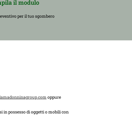
pila il modulo
reventivo per il tuo sgombero
lamadonninagroup.com
oppure
i in possesso di oggetti o mobili con