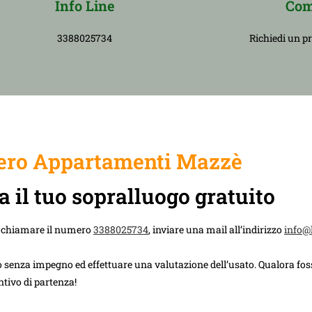
Info Line
Com
3388025734
Richiedi un p
ro Appartamenti Mazzè
a il tuo sopralluogo gratuito
à chiamare il numero
3388025734
, inviare una mail all’indirizzo
info@
 senza impegno ed effettuare una valutazione dell’usato. Qualora foss
ntivo di partenza!