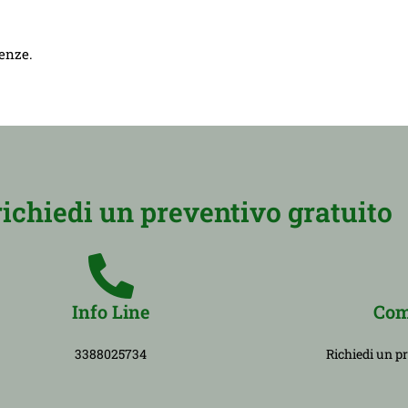
genze.
richiedi un preventivo gratuito
Info Line
Com
3388025734
Richiedi un p