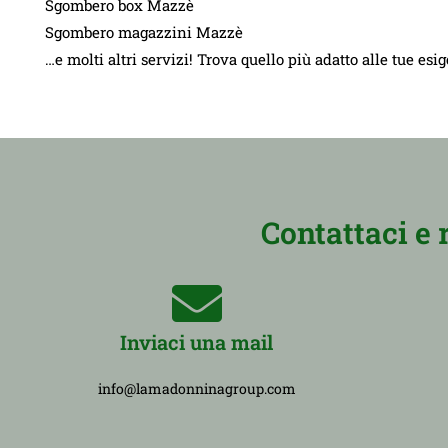
Sgombero box Mazzè
Sgombero magazzini Mazzè
…e molti altri servizi! Trova quello più adatto alle tue esi
Contattaci e 
Inviaci una mail
info@lamadonninagroup.com