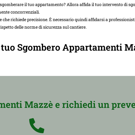
gomberare il tuo appartamento? Allora affida il tuo intervento di s
amente concorrenziali.
he richiede precisione. È necessario quindi affidarsi a professionisti
ispetto delle norme di sicurezza sul cantiere.
 il tuo Sgombero Appartamenti M
enti Mazzè e richiedi un preve