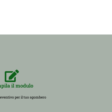
pila il modulo
reventivo per il tuo sgombero