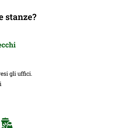
e stanze?
ecchi
i gli uffici.
ti