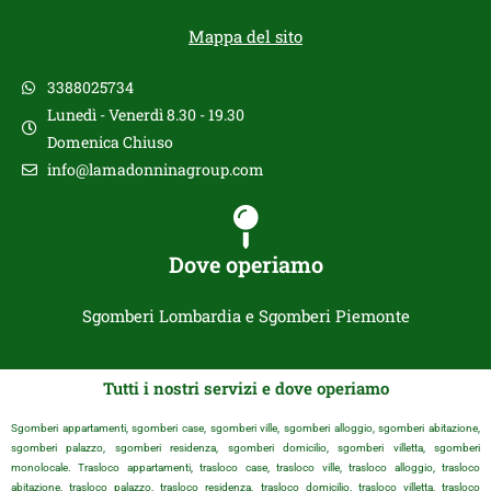
Mappa del sito
3388025734
Lunedì - Venerdì 8.30 - 19.30
Domenica Chiuso
info@lamadonninagroup.com
Dove operiamo
Sgomberi Lombardia e Sgomberi Piemonte
Tutti i nostri servizi e dove operiamo
Sgomberi appartamenti, sgomberi case, sgomberi ville, sgomberi alloggio, sgomberi abitazione,
sgomberi palazzo, sgomberi residenza, sgomberi domicilio, sgomberi villetta, sgomberi
monolocale. Trasloco appartamenti, trasloco case, trasloco ville, trasloco alloggio, trasloco
abitazione, trasloco palazzo, trasloco residenza, trasloco domicilio, trasloco villetta, trasloco