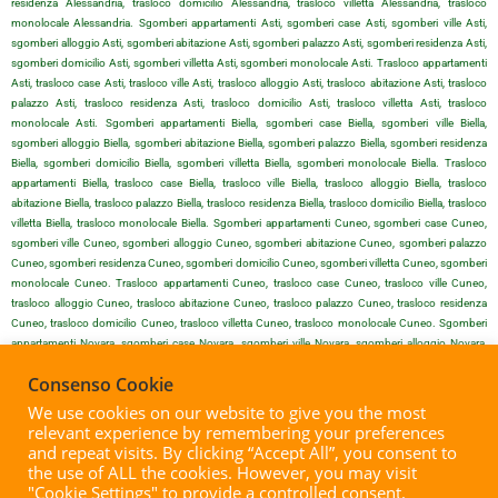
residenza Alessandria, trasloco domicilio Alessandria, trasloco villetta Alessandria, trasloco
monolocale Alessandria. Sgomberi appartamenti Asti, sgomberi case Asti, sgomberi ville Asti,
sgomberi alloggio Asti, sgomberi abitazione Asti, sgomberi palazzo Asti, sgomberi residenza Asti,
sgomberi domicilio Asti, sgomberi villetta Asti, sgomberi monolocale Asti. Trasloco appartamenti
Asti, trasloco case Asti, trasloco ville Asti, trasloco alloggio Asti, trasloco abitazione Asti, trasloco
palazzo Asti, trasloco residenza Asti, trasloco domicilio Asti, trasloco villetta Asti, trasloco
monolocale Asti. Sgomberi appartamenti Biella, sgomberi case Biella, sgomberi ville Biella,
sgomberi alloggio Biella, sgomberi abitazione Biella, sgomberi palazzo Biella, sgomberi residenza
Biella, sgomberi domicilio Biella, sgomberi villetta Biella, sgomberi monolocale Biella. Trasloco
appartamenti Biella, trasloco case Biella, trasloco ville Biella, trasloco alloggio Biella, trasloco
abitazione Biella, trasloco palazzo Biella, trasloco residenza Biella, trasloco domicilio Biella, trasloco
villetta Biella, trasloco monolocale Biella. Sgomberi appartamenti Cuneo, sgomberi case Cuneo,
sgomberi ville Cuneo, sgomberi alloggio Cuneo, sgomberi abitazione Cuneo, sgomberi palazzo
Cuneo, sgomberi residenza Cuneo, sgomberi domicilio Cuneo, sgomberi villetta Cuneo, sgomberi
monolocale Cuneo. Trasloco appartamenti Cuneo, trasloco case Cuneo, trasloco ville Cuneo,
trasloco alloggio Cuneo, trasloco abitazione Cuneo, trasloco palazzo Cuneo, trasloco residenza
Cuneo, trasloco domicilio Cuneo, trasloco villetta Cuneo, trasloco monolocale Cuneo. Sgomberi
appartamenti Novara, sgomberi case Novara, sgomberi ville Novara, sgomberi alloggio Novara,
sgomberi abitazione Novara, sgomberi palazzo Novara, sgomberi residenza Novara, sgomberi
Consenso Cookie
domicilio Novara, sgomberi villetta Novara, sgomberi monolocale Novara. Trasloco appartamenti
Novara, trasloco case Novara, trasloco ville Novara, trasloco alloggio Novara, trasloco abitazione
We use cookies on our website to give you the most
Novara, trasloco palazzo Novara, trasloco residenza Novara, trasloco domicilio Novara, trasloco
relevant experience by remembering your preferences
villetta Novara, trasloco monolocale Novara. Sgomberi appartamenti Vercelli, sgomberi case Vercelli,
and repeat visits. By clicking “Accept All”, you consent to
sgomberi ville Vercelli, sgomberi alloggio Vercelli, sgomberi abitazione Vercelli, sgomberi palazzo
the use of ALL the cookies. However, you may visit
Vercelli, sgomberi residenza Vercelli, sgomberi domicilio Vercelli, sgomberi villetta Vercelli, sgomberi
"Cookie Settings" to provide a controlled consent.