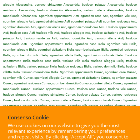
alloggio Alessandria, trasloco abitazione Alessandria, trasloco palazzo Alessandria, trasloco
residenza Alessandria, trasloco domicilio Alessandria, trasloco villetta Alessandria, trasloco
monolocale Alessandria. Sgomberi appartamenti Asti, sgomberi case Asti, sgomberi ville Asti,
sgomberi alloggio Asti, sgomberi abitazione Asti, sgomberi palazzo Asti, sgomberi residenza Asti,
sgomberi domicilio Asti, sgomberi villetta Asti, sgomberi monolocale Asti. Trasloco appartamenti
Asti, trasloco case Asti, trasloco ville Asti, trasloco alloggio Asti, trasloco abitazione Asti, trasloco
palazzo Asti, trasloco residenza Asti, trasloco domicilio Asti, trasloco villetta Asti, trasloco
monolocale Asti. Sgomberi appartamenti Biella, sgomberi case Biella, sgomberi ville Biella,
sgomberi alloggio Biella, sgomberi abitazione Biella, sgomberi palazzo Biella, sgomberi residenza
Biella, sgomberi domicilio Biella, sgomberi villetta Biella, sgomberi monolocale Biella. Trasloco
appartamenti Biella, trasloco case Biella, trasloco ville Biella, trasloco alloggio Biella, trasloco
abitazione Biella, trasloco palazzo Biella, trasloco residenza Biella, trasloco domicilio Biella, trasloco
villetta Biella, trasloco monolocale Biella. Sgomberi appartamenti Cuneo, sgomberi case Cuneo,
sgomberi ville Cuneo, sgomberi alloggio Cuneo, sgomberi abitazione Cuneo, sgomberi palazzo
Cuneo, sgomberi residenza Cuneo, sgomberi domicilio Cuneo, sgomberi villetta Cuneo, sgomberi
monolocale Cuneo. Trasloco appartamenti Cuneo, trasloco case Cuneo, trasloco ville Cuneo,
trasloco alloggio Cuneo, trasloco abitazione Cuneo, trasloco palazzo Cuneo, trasloco residenza
Cuneo, trasloco domicilio Cuneo, trasloco villetta Cuneo, trasloco monolocale Cuneo. Sgomberi
appartamenti Novara, sgomberi case Novara, sgomberi ville Novara, sgomberi alloggio Novara,
sgomberi abitazione Novara, sgomberi palazzo Novara, sgomberi residenza Novara, sgomberi
Consenso Cookie
domicilio Novara, sgomberi villetta Novara, sgomberi monolocale Novara. Trasloco appartamenti
Novara, trasloco case Novara, trasloco ville Novara, trasloco alloggio Novara, trasloco abitazione
We use cookies on our website to give you the most
Novara, trasloco palazzo Novara, trasloco residenza Novara, trasloco domicilio Novara, trasloco
relevant experience by remembering your preferences
villetta Novara, trasloco monolocale Novara. Sgomberi appartamenti Vercelli, sgomberi case Vercelli,
and repeat visits. By clicking “Accept All”, you consent to
sgomberi ville Vercelli, sgomberi alloggio Vercelli, sgomberi abitazione Vercelli, sgomberi palazzo