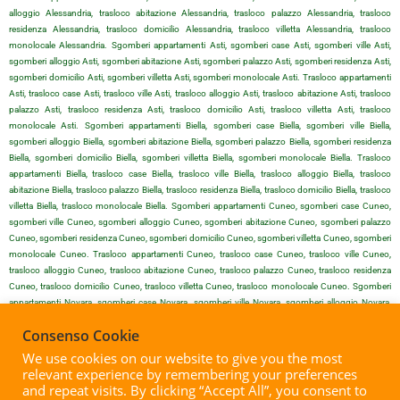
alloggio Alessandria, trasloco abitazione Alessandria, trasloco palazzo Alessandria, trasloco
residenza Alessandria, trasloco domicilio Alessandria, trasloco villetta Alessandria, trasloco
monolocale Alessandria. Sgomberi appartamenti Asti, sgomberi case Asti, sgomberi ville Asti,
sgomberi alloggio Asti, sgomberi abitazione Asti, sgomberi palazzo Asti, sgomberi residenza Asti,
sgomberi domicilio Asti, sgomberi villetta Asti, sgomberi monolocale Asti. Trasloco appartamenti
Asti, trasloco case Asti, trasloco ville Asti, trasloco alloggio Asti, trasloco abitazione Asti, trasloco
palazzo Asti, trasloco residenza Asti, trasloco domicilio Asti, trasloco villetta Asti, trasloco
monolocale Asti. Sgomberi appartamenti Biella, sgomberi case Biella, sgomberi ville Biella,
sgomberi alloggio Biella, sgomberi abitazione Biella, sgomberi palazzo Biella, sgomberi residenza
Biella, sgomberi domicilio Biella, sgomberi villetta Biella, sgomberi monolocale Biella. Trasloco
appartamenti Biella, trasloco case Biella, trasloco ville Biella, trasloco alloggio Biella, trasloco
abitazione Biella, trasloco palazzo Biella, trasloco residenza Biella, trasloco domicilio Biella, trasloco
villetta Biella, trasloco monolocale Biella. Sgomberi appartamenti Cuneo, sgomberi case Cuneo,
sgomberi ville Cuneo, sgomberi alloggio Cuneo, sgomberi abitazione Cuneo, sgomberi palazzo
Cuneo, sgomberi residenza Cuneo, sgomberi domicilio Cuneo, sgomberi villetta Cuneo, sgomberi
monolocale Cuneo. Trasloco appartamenti Cuneo, trasloco case Cuneo, trasloco ville Cuneo,
trasloco alloggio Cuneo, trasloco abitazione Cuneo, trasloco palazzo Cuneo, trasloco residenza
Cuneo, trasloco domicilio Cuneo, trasloco villetta Cuneo, trasloco monolocale Cuneo. Sgomberi
appartamenti Novara, sgomberi case Novara, sgomberi ville Novara, sgomberi alloggio Novara,
sgomberi abitazione Novara, sgomberi palazzo Novara, sgomberi residenza Novara, sgomberi
Consenso Cookie
domicilio Novara, sgomberi villetta Novara, sgomberi monolocale Novara. Trasloco appartamenti
Novara, trasloco case Novara, trasloco ville Novara, trasloco alloggio Novara, trasloco abitazione
We use cookies on our website to give you the most
Novara, trasloco palazzo Novara, trasloco residenza Novara, trasloco domicilio Novara, trasloco
relevant experience by remembering your preferences
villetta Novara, trasloco monolocale Novara. Sgomberi appartamenti Vercelli, sgomberi case Vercelli,
and repeat visits. By clicking “Accept All”, you consent to
sgomberi ville Vercelli, sgomberi alloggio Vercelli, sgomberi abitazione Vercelli, sgomberi palazzo