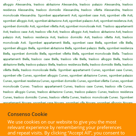
alloggio Alessandria, trasloco abitazione Alessandria, trasloco palazzo Alessandria, trasloco
residenza Alessandria, trasloco domicilio Alessandria, trasloco villetta Alessandria, trasloco
monolocale Alessandria. Sgomberi appartamenti Asti, sgomberi case Asti, sgomberi ville Asti,
sgomberi alloggio Asti, sgomberi abitazione Asti, sgomberi palazzo Asti, sgomberi residenza Asti,
sgomberi domicilio Asti, sgomberi villetta Asti, sgomberi monolocale Asti. Trasloco appartamenti
Asti, trasloco case Asti, trasloco ville Asti, trasloco alloggio Asti, trasloco abitazione Asti, trasloco
palazzo Asti, trasloco residenza Asti, trasloco domicilio Asti, trasloco villetta Asti, trasloco
monolocale Asti. Sgomberi appartamenti Biella, sgomberi case Biella, sgomberi ville Biella,
sgomberi alloggio Biella, sgomberi abitazione Biella, sgomberi palazzo Biella, sgomberi residenza
Biella, sgomberi domicilio Biella, sgomberi villetta Biella, sgomberi monolocale Biella. Trasloco
appartamenti Biella, trasloco case Biella, trasloco ville Biella, trasloco alloggio Biella, trasloco
abitazione Biella, trasloco palazzo Biella, trasloco residenza Biella, trasloco domicilio Biella, trasloco
villetta Biella, trasloco monolocale Biella. Sgomberi appartamenti Cuneo, sgomberi case Cuneo,
sgomberi ville Cuneo, sgomberi alloggio Cuneo, sgomberi abitazione Cuneo, sgomberi palazzo
Cuneo, sgomberi residenza Cuneo, sgomberi domicilio Cuneo, sgomberi villetta Cuneo, sgomberi
monolocale Cuneo. Trasloco appartamenti Cuneo, trasloco case Cuneo, trasloco ville Cuneo,
trasloco alloggio Cuneo, trasloco abitazione Cuneo, trasloco palazzo Cuneo, trasloco residenza
Cuneo, trasloco domicilio Cuneo, trasloco villetta Cuneo, trasloco monolocale Cuneo. Sgomberi
appartamenti Novara, sgomberi case Novara, sgomberi ville Novara, sgomberi alloggio Novara,
sgomberi abitazione Novara, sgomberi palazzo Novara, sgomberi residenza Novara, sgomberi
Consenso Cookie
domicilio Novara, sgomberi villetta Novara, sgomberi monolocale Novara. Trasloco appartamenti
Novara, trasloco case Novara, trasloco ville Novara, trasloco alloggio Novara, trasloco abitazione
We use cookies on our website to give you the most
Novara, trasloco palazzo Novara, trasloco residenza Novara, trasloco domicilio Novara, trasloco
relevant experience by remembering your preferences
villetta Novara, trasloco monolocale Novara. Sgomberi appartamenti Vercelli, sgomberi case Vercelli,
and repeat visits. By clicking “Accept All”, you consent to
sgomberi ville Vercelli, sgomberi alloggio Vercelli, sgomberi abitazione Vercelli, sgomberi palazzo