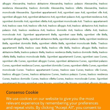
alloggio Alessandria, trasloco abitazione Alessandria, trasloco palazzo Alessandria, trasloco
residenza Alessandria, trasloco domicilio Alessandria, trasloco villetta Alessandria, trasloco
monolocale Alessandria. Sgomberi appartamenti Asti, sgomberi case Asti, sgomberi ville Asti,
sgomberi alloggio Asti, sgomberi abitazione Asti, sgomberi palazzo Asti, sgomberi residenza Asti,
sgomberi domicilio Asti, sgomberi villetta Asti, sgomberi monolocale Asti. Trasloco appartamenti
Asti, trasloco case Asti, trasloco ville Asti, trasloco alloggio Asti, trasloco abitazione Asti, trasloco
palazzo Asti, trasloco residenza Asti, trasloco domicilio Asti, trasloco villetta Asti, trasloco
monolocale Asti. Sgomberi appartamenti Biella, sgomberi case Biella, sgomberi ville Biella,
sgomberi alloggio Biella, sgomberi abitazione Biella, sgomberi palazzo Biella, sgomberi residenza
Biella, sgomberi domicilio Biella, sgomberi villetta Biella, sgomberi monolocale Biella. Trasloco
appartamenti Biella, trasloco case Biella, trasloco ville Biella, trasloco alloggio Biella, trasloco
abitazione Biella, trasloco palazzo Biella, trasloco residenza Biella, trasloco domicilio Biella, trasloco
villetta Biella, trasloco monolocale Biella. Sgomberi appartamenti Cuneo, sgomberi case Cuneo,
sgomberi ville Cuneo, sgomberi alloggio Cuneo, sgomberi abitazione Cuneo, sgomberi palazzo
Cuneo, sgomberi residenza Cuneo, sgomberi domicilio Cuneo, sgomberi villetta Cuneo, sgomberi
monolocale Cuneo. Trasloco appartamenti Cuneo, trasloco case Cuneo, trasloco ville Cuneo,
trasloco alloggio Cuneo, trasloco abitazione Cuneo, trasloco palazzo Cuneo, trasloco residenza
Cuneo, trasloco domicilio Cuneo, trasloco villetta Cuneo, trasloco monolocale Cuneo. Sgomberi
appartamenti Novara, sgomberi case Novara, sgomberi ville Novara, sgomberi alloggio Novara,
sgomberi abitazione Novara, sgomberi palazzo Novara, sgomberi residenza Novara, sgomberi
Consenso Cookie
domicilio Novara, sgomberi villetta Novara, sgomberi monolocale Novara. Trasloco appartamenti
Novara, trasloco case Novara, trasloco ville Novara, trasloco alloggio Novara, trasloco abitazione
We use cookies on our website to give you the most
Novara, trasloco palazzo Novara, trasloco residenza Novara, trasloco domicilio Novara, trasloco
relevant experience by remembering your preferences
villetta Novara, trasloco monolocale Novara. Sgomberi appartamenti Vercelli, sgomberi case Vercelli,
and repeat visits. By clicking “Accept All”, you consent to
sgomberi ville Vercelli, sgomberi alloggio Vercelli, sgomberi abitazione Vercelli, sgomberi palazzo