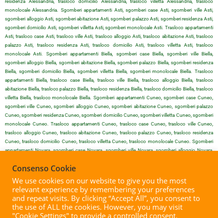
residenza Alessandria, trasloco domicilio Alessandria, trasloco villetta Alessandria, trasloco
monolocale Alessandria. Sgomberi appartamenti Asti, sgomberi case Asti, sgomberi ville Asti,
sgomberi alloggio Asti, sgomberi abitazione Asti, sgomberi palazzo Asti, sgomberi residenza Asti,
sgomberi domicilio Asti, sgomberi villetta Asti, sgomberi monolocale Asti. Trasloco appartamenti
Asti, trasloco case Asti, trasloco ville Asti, trasloco alloggio Asti, trasloco abitazione Asti, trasloco
palazzo Asti, trasloco residenza Asti, trasloco domicilio Asti, trasloco villetta Asti, trasloco
monolocale Asti. Sgomberi appartamenti Biella, sgomberi case Biella, sgomberi ville Biella,
sgomberi alloggio Biella, sgomberi abitazione Biella, sgomberi palazzo Biella, sgomberi residenza
Biella, sgomberi domicilio Biella, sgomberi villetta Biella, sgomberi monolocale Biella. Trasloco
appartamenti Biella, trasloco case Biella, trasloco ville Biella, trasloco alloggio Biella, trasloco
abitazione Biella, trasloco palazzo Biella, trasloco residenza Biella, trasloco domicilio Biella, trasloco
villetta Biella, trasloco monolocale Biella. Sgomberi appartamenti Cuneo, sgomberi case Cuneo,
sgomberi ville Cuneo, sgomberi alloggio Cuneo, sgomberi abitazione Cuneo, sgomberi palazzo
Cuneo, sgomberi residenza Cuneo, sgomberi domicilio Cuneo, sgomberi villetta Cuneo, sgomberi
monolocale Cuneo. Trasloco appartamenti Cuneo, trasloco case Cuneo, trasloco ville Cuneo,
trasloco alloggio Cuneo, trasloco abitazione Cuneo, trasloco palazzo Cuneo, trasloco residenza
Cuneo, trasloco domicilio Cuneo, trasloco villetta Cuneo, trasloco monolocale Cuneo. Sgomberi
appartamenti Novara, sgomberi case Novara, sgomberi ville Novara, sgomberi alloggio Novara,
sgomberi abitazione Novara, sgomberi palazzo Novara, sgomberi residenza Novara, sgomberi
Consenso Cookie
domicilio Novara, sgomberi villetta Novara, sgomberi monolocale Novara. Trasloco appartamenti
Novara, trasloco case Novara, trasloco ville Novara, trasloco alloggio Novara, trasloco abitazione
We use cookies on our website to give you the most
Novara, trasloco palazzo Novara, trasloco residenza Novara, trasloco domicilio Novara, trasloco
relevant experience by remembering your preferences
villetta Novara, trasloco monolocale Novara. Sgomberi appartamenti Vercelli, sgomberi case Vercelli,
and repeat visits. By clicking “Accept All”, you consent to
sgomberi ville Vercelli, sgomberi alloggio Vercelli, sgomberi abitazione Vercelli, sgomberi palazzo
the use of ALL the cookies. However, you may visit
Vercelli, sgomberi residenza Vercelli, sgomberi domicilio Vercelli, sgomberi villetta Vercelli, sgomberi
"Cookie Settings" to provide a controlled consent.